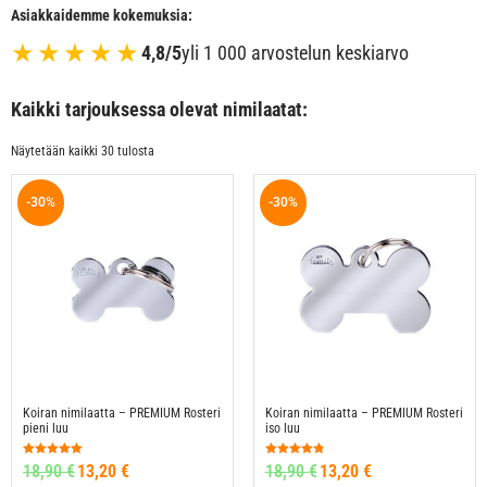
Asiakkaidemme kokemuksia:
★★★★★
4,8/5
yli 1 000 arvostelun keskiarvo
Kaikki tarjouksessa olevat nimilaatat:
Näytetään kaikki 30 tulosta
-30%
-30%
Koiran nimilaatta – PREMIUM Rosteri
Koiran nimilaatta – PREMIUM Rosteri
pieni luu
iso luu
Arvostelu
Arvostelu
18,90
€
13,20
€
18,90
€
13,20
€
tuotteesta:
tuotteesta:
4.96
4.77