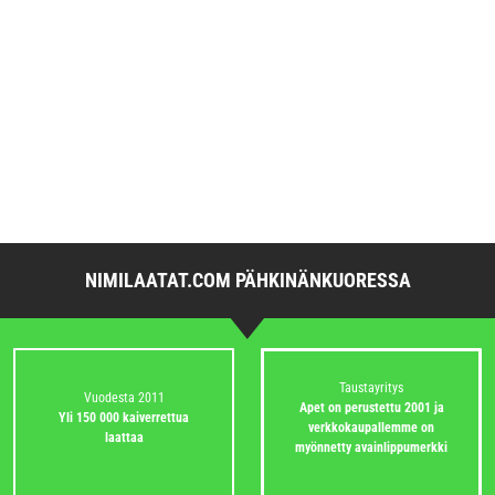
NIMILAATAT.COM PÄHKINÄNKUORESSA
Taustayritys
Vuodesta 2011
Apet on perustettu 2001 ja
Yli 150 000 kaiverrettua
verkkokaupallemme on
laattaa
myönnetty avainlippumerkki