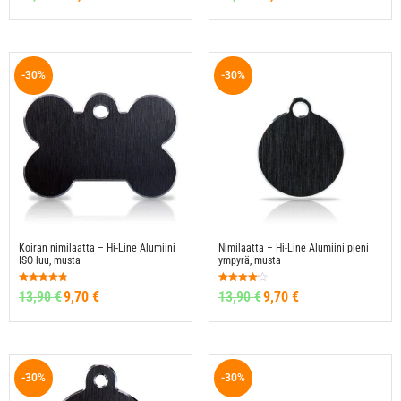
4.50
4.91
/ 5
/ 5
-30%
-30%
Koiran nimilaatta – Hi-Line Alumiini
Nimilaatta – Hi-Line Alumiini pieni
ISO luu, musta
ympyrä, musta
Arvostelu
Arvostelu
13,90
€
9,70
€
13,90
€
9,70
€
tuotteesta:
tuotteesta:
4.76
4.10
/ 5
/ 5
-30%
-30%