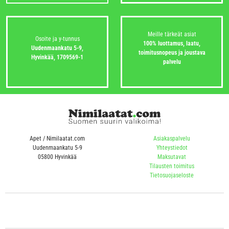
Meille tärkeät asiat
Osoite ja y-tunnus
100% luottamus, laatu,
Uudenmaankatu 5-9,
toimitusnopeus ja joustava
Hyvinkää,
1709569-1
palvelu
Apet / Nimilaatat.com
Asiakaspalvelu
Uudenmaankatu 5-9
Yhteystiedot
05800 Hyvinkää
Maksutavat
Tilausten toimitus
Tietosuojaseloste