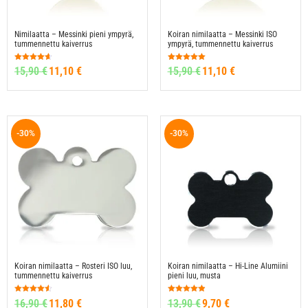
Nimilaatta – Messinki pieni ympyrä,
Koiran nimilaatta – Messinki ISO
tummennettu kaiverrus
ympyrä, tummennettu kaiverrus
Arvostelu
Arvostelu
15,90
€
11,10
€
15,90
€
11,10
€
tuotteesta:
tuotteesta:
4.63
5.00
/ 5
/ 5
-30%
-30%
Koiran nimilaatta – Rosteri ISO luu,
Koiran nimilaatta – Hi-Line Alumiini
tummennettu kaiverrus
pieni luu, musta
Arvostelu
Arvostelu
16,90
€
11,80
€
13,90
€
9,70
€
tuotteesta:
tuotteesta: