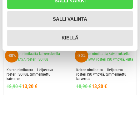
SALLI KAIKKI
Koiran Nimilaatta – Hiljainen
Koiran Nimilaatta – Hiljainen
HUSHTAG Alumiini ISO luu, musta
HUSHTAG Alumiini ISO ympyrä, musta
SALLI VALINTA
Arvostelu
Arvostelu
23,90
€
16,70
€
23,90
€
16,70
€
tuotteesta:
tuotteesta:
5.00
4.67
/ 5
/ 5
KIELLÄ
-30%
-30%
Koiran nimilaatta – Heijastava
Koiran nimilaatta – Heijastava
rosteri ISO luu, tummennettu
rosteri ISO ympyrä, tummennettu
kaiverrus
kaiverrus
18,90
€
13,20
€
18,90
€
13,20
€