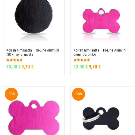
Koiran nimilaatta – Hi-Line Alumiini
Koiran nimilaatta – Hi-Line Alumiini
ISO ympyrä, musta
pieni luu, pinkki
Arvostelu
Arvostelu
13,90
€
9,70
€
13,90
€
9,70
€
tuotteesta:
tuotteesta:
4.67
4.87
/ 5
/ 5
-30%
-30%