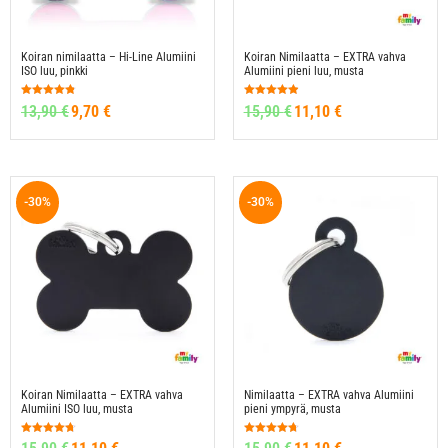
Koiran nimilaatta – Hi-Line Alumiini
Koiran Nimilaatta – EXTRA vahva
ISO luu, pinkki
Alumiini pieni luu, musta
Arvostelu
Arvostelu
13,90
€
9,70
€
15,90
€
11,10
€
tuotteesta:
tuotteesta:
4.73
4.90
/ 5
/ 5
-30%
-30%
Koiran Nimilaatta – EXTRA vahva
Nimilaatta – EXTRA vahva Alumiini
Alumiini ISO luu, musta
pieni ympyrä, musta
Arvostelu
Arvostelu