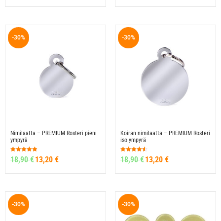
/ 5
/ 5
-30%
-30%
Nimilaatta – PREMIUM Rosteri pieni
Koiran nimilaatta – PREMIUM Rosteri
ympyrä
iso ympyrä
Arvostelu
Arvostelu
18,90
€
13,20
€
18,90
€
13,20
€
tuotteesta:
tuotteesta:
4.86
4.50
/ 5
/ 5
-30%
-30%