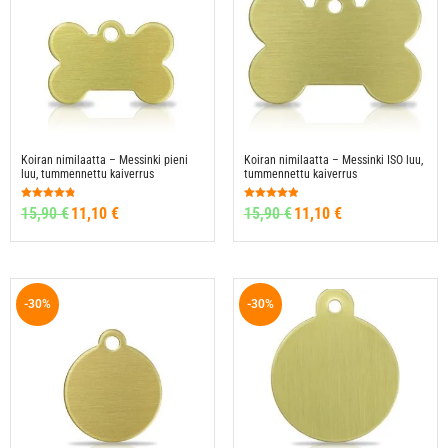
Koiran nimilaatta – Messinki pieni
Koiran nimilaatta – Messinki ISO luu,
luu, tummennettu kaiverrus
tummennettu kaiverrus
Arvostelu
Arvostelu
15,90
€
11,10
€
15,90
€
11,10
€
tuotteesta:
tuotteesta:
4.80
4.88
/ 5
/ 5
-30%
-30%