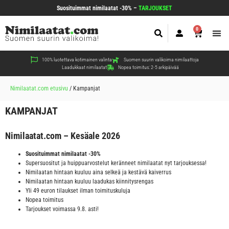
Suosituimmat nimilaatat -30% –
TARJOUKSET
0
Koir
Kiss
Muut
100% luotettava kotimainen valinta
Suomen suurin valikoima nimilaattoja
Laadukkaat nimilaatat
Nopea toimitus: 2-5 arkipäivää
Nimilaatat.com etusivu
/
Kampanjat
KAMPANJAT
Nimilaatat.com – Kesäale 2026
Suosituimmat nimilaatat -30%
Supersuositut ja huippuarvostelut keränneet nimilaatat nyt tarjouksessa!
Nimilaatan hintaan kuuluu aina selkeä ja kestävä kaiverrus
Nimilaatan hintaan kuuluu laadukas kiinnitysrengas
Yli 49 euron tilaukset ilman toimituskuluja
Nopea toimitus
Tarjoukset voimassa 9.8. asti!