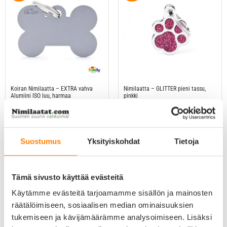
Koiran Nimilaatta – EXTRA vahva
Nimilaatta – GLITTER pieni tassu,
Alumiini ISO luu, harmaa
pinkki
Arvostelu
Arvostelu
15,90
€
11,10
€
24,90
€
17,40
€
tuotteesta:
tuotteesta:
5.00
4.90
/ 5
/ 5
Suostumus
Yksityiskohdat
Tietoja
-30%
-30%
Tämä sivusto käyttää evästeitä
Käytämme evästeitä tarjoamamme sisällön ja mainosten
räätälöimiseen, sosiaalisen median ominaisuuksien
tukemiseen ja kävijämäärämme analysoimiseen. Lisäksi