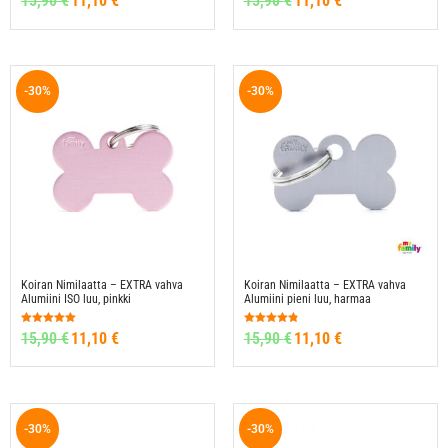
15,90
€
11,10
€
15,90
€
11,10
€
tuotteesta:
tuotteesta:
4.69
4.70
/ 5
/ 5
-30%
-30%
Koiran Nimilaatta – EXTRA vahva
Koiran Nimilaatta – EXTRA vahva
Alumiini ISO luu, pinkki
Alumiini pieni luu, harmaa
Arvostelu
Arvostelu
15,90
€
11,10
€
15,90
€
11,10
€
tuotteesta:
tuotteesta:
4.92
4.82
/ 5
/ 5
-30%
-30%