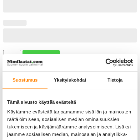
LISÄÄ OSTOSKORIIN
Suostumus
Yksityiskohdat
Tietoja
Kaiverrus ja kiinnitysrengas sisältyy nimilaatan hintaan!
Tärkeimmät tuotetiedot
Väri ja design: kullattu pieni ympyrä
Tämä sivusto käyttää evästeitä
Materiaali: messinki, pinnassa 24k kultaus
Koko: 2,2 x 2,2 cm
Käytämme evästeitä tarjoamamme sisällön ja mainosten
Paksuus: 1 mm
räätälöimiseen, sosiaalisen median ominaisuuksien
Paino: n. 5 grammaa
tukemiseen ja kävijämäärämme analysoimiseen. Lisäksi
Kaiverrus
jaamme sosiaalisen median, mainosalan ja analytiikka-
Mahdollista kaivertaa etu- ja taustapuolelle