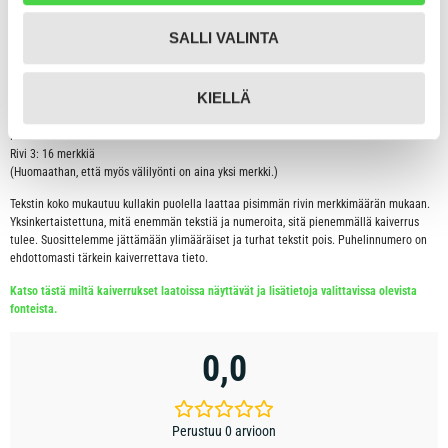
Lisätietoa kaiverruksesta:
Kaiverrus tulee laattaan aina keskitetysti keskelle laattaa. Rivitämme toivotun
SALLI VALINTA
kaiverruksen aina mahdollisimman tyylikkääksi ja luettavaksi.
Tähän tuotteeseen on mahdollista kaivertaa etu- ja taustapuolelle seuraavasti:
KIELLÄ
Rivi 1: 16 merkkiä
Rivi 2: 16 merkkiä
Rivi 3: 16 merkkiä
(Huomaathan, että myös välilyönti on aina yksi merkki.)
Tekstin koko mukautuu kullakin puolella laattaa pisimmän rivin merkkimäärän mukaan.
Yksinkertaistettuna, mitä enemmän tekstiä ja numeroita, sitä pienemmällä kaiverrus
tulee. Suosittelemme jättämään ylimääräiset ja turhat tekstit pois. Puhelinnumero on
ehdottomasti tärkein kaiverrettava tieto.
Katso tästä miltä kaiverrukset laatoissa näyttävät ja lisätietoja valittavissa olevista
fonteista.
0,0
Perustuu 0 arvioon