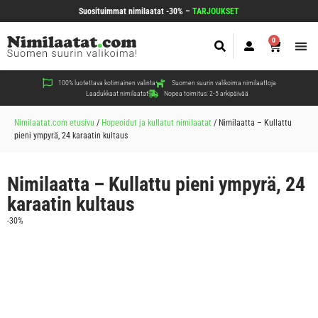
Suosituimmat nimilaatat -30% –
TARJOUKSET
0
Koir
Kiss
Muut
100% luotettava kotimainen valinta
Suomen suurin valikoima nimilaattoja
Laadukkaat nimilaatat
Nopea toimitus: 2-5 arkipäivää
Nimilaatat.com etusivu
/
Hopeoidut ja kullatut nimilaatat
/
Nimilaatta – Kullattu
pieni ympyrä, 24 karaatin kultaus
Nimilaatta – Kullattu pieni ympyrä, 24
karaatin kultaus
-30%