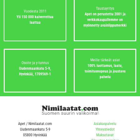
Taustayritys
Vuodesta 2011
Apet on perustettu 2001 ja
Yli 150 000 kaiverrettua
verkkokaupallemme on
laattaa
myönnetty avainlippumerkki
Meille tärkeät asiat
Osoite ja y-tunnus
100% luottamus, laatu,
Uudenmaankatu 5-9,
toimitusnopeus ja joustava
Hyvinkää,
1709569-1
palvelu
Apet / Nimilaatat.com
Asiakaspalvelu
Uudenmaankatu 5-9
Yhteystiedot
05800 Hyvinkää
Maksutavat