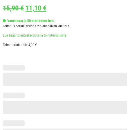
15,90
€
11,10
€
Varastossa ja lähetettävissä heti.
Toimitus perillä arviolta 2-5 arkipäivän kuluttua.
Lue lisää toimitustavoista ja toimituskuluista.
Toimituskulut alk. 4,90 €