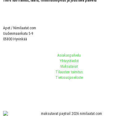
100% luottamus, laatu, toimitusnopeus ja joustava palvelu
Apet / Nimilaatat.com
Uudenmaankatu 5-9
05800 Hyvinkää
Asiakaspalvelu
Yhteystiedot
Maksutavat
Tilausten toimitus
Tietosuojaseloste