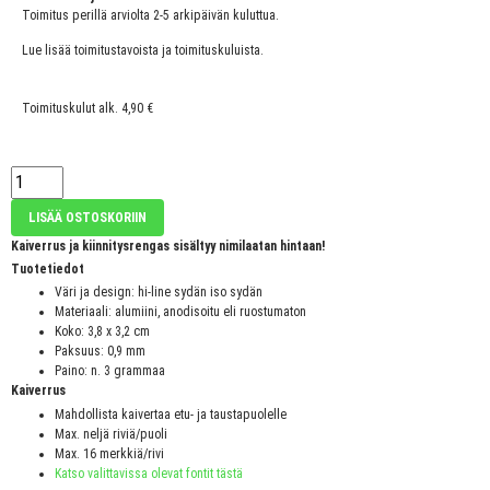
Toimitus perillä arviolta 2-5 arkipäivän kuluttua.
Lue lisää toimitustavoista ja toimituskuluista.
Toimituskulut alk. 4,90 €
LISÄÄ OSTOSKORIIN
Kaiverrus ja kiinnitysrengas sisältyy nimilaatan hintaan!
Tuotetiedot
Väri ja design: hi-line sydän iso sydän
Materiaali: alumiini, anodisoitu eli ruostumaton
Koko: 3,8 x 3,2 cm
Paksuus: 0,9 mm
Paino: n. 3 grammaa
Kaiverrus
Mahdollista kaivertaa etu- ja taustapuolelle
Max. neljä riviä/puoli
Max. 16 merkkiä/rivi
Katso valittavissa olevat fontit tästä