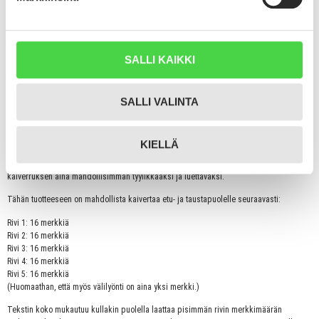
Ilmoitettu hinta sisältää lyhyen tekstin (esim. nimen ja puhelinnumeron) kaiverrettuna
yhdelle tai kahdelle puolelle toiveesi mukaan. Tuotteen mukana tulee myös laadukas
metallinen kiinnitysrengas.
Kirjoitathan nimilaattaan haluamasi kaiverruksen sille varattuun kenttään. Tähän
SALLI KAIKKI
tuotteeseen on mahdollista kaivertaa etu- ja/tai taustapuolelle. Esim. nimi toiselle
puolelle ja puhelinnumero toiselle puolelle nimilaattaa.
SALLI VALINTA
Otamme yhteyttä sähköpostitse, mikäli nimilaattaan toivomasi kaiverrus ei jostain
syystä ole selkeä tai toteutettavissa.
Lisätietoa kaiverruksesta:
KIELLÄ
Kaiverrus tulee laattaan aina keskitetysti keskelle laattaa. Rivitämme toivotun
kaiverruksen aina mahdollisimman tyylikkääksi ja luettavaksi.
Tähän tuotteeseen on mahdollista kaivertaa etu- ja taustapuolelle seuraavasti:
Rivi 1: 16 merkkiä
Rivi 2: 16 merkkiä
Rivi 3: 16 merkkiä
Rivi 4: 16 merkkiä
Rivi 5: 16 merkkiä
(Huomaathan, että myös välilyönti on aina yksi merkki.)
Tekstin koko mukautuu kullakin puolella laattaa pisimmän rivin merkkimäärän