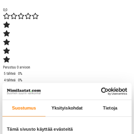
0,0
Perustuu 0 arvioon
5 tähteä
0%
4 tähteä
0%
3 tähteä
0%
2 tähteä
0%
1 tähti
0%
0 / 0 arvostelua
Suostumus
Yksityiskohdat
Tietoja
Tuotekuvaus
Tämä sivusto käyttää evästeitä