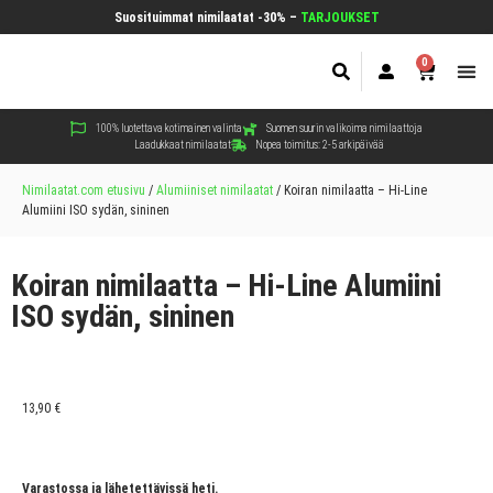
Suosituimmat nimilaatat -30% –
TARJOUKSET
0
Koir
Kiss
Muut
100% luotettava kotimainen valinta
Suomen suurin valikoima nimilaattoja
Laadukkaat nimilaatat
Nopea toimitus: 2-5 arkipäivää
Nimilaatat.com etusivu
/
Alumiiniset nimilaatat
/
Koiran nimilaatta – Hi-Line
Alumiini ISO sydän, sininen
Koiran nimilaatta – Hi-Line Alumiini
ISO sydän, sininen
13,90
€
Varastossa ja lähetettävissä heti.