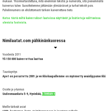
mukaan. Yksinkertaistettuna, mitä enemmän tekstiä ja numeroita, sitä pienemmällä
kaiverrus tulee. Suosittelemme jättämään ylimääräiset ja turhat tekstit pois.
Puhelinnumero on ehdottomasti tärkein kaiverrettava tieto.
Katso tästä miltä kaiverrukset laatoissa näyttävät ja lisätietoja valittavissa
olevista fonteista.
Nimilaatat.com pähkinänkuoressa
Vuodesta 2011
Yli 150 000 kaiverrettua laattaa
Taustayritys
Apet on perustettu 2001 ja verkkokaupallemme on myönnetty avainlippumerkki
Osoite ja y-tunnus
Uudenmaankatu 5-9, Hyvinkää,
1709569-1
Meille tärkeät asiat