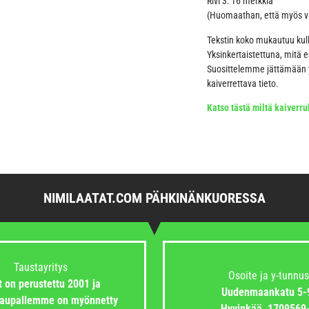
Rivi 3: 16 merkkiä
(Huomaathan, että myös väl
Tekstin koko mukautuu kul
Yksinkertaistettuna, mitä 
Suosittelemme jättämään yl
kaiverrettava tieto.
Katso tästä miltä kaiverruk
NIMILAATAT.COM PÄHKINÄNKUORESSA
Taustayritys
Osoite ja y-tunnus
 on perustettu 2001 ja
Uudenmaankatu 5-
aupallemme on myönnetty
Hyvinkää,
1709569