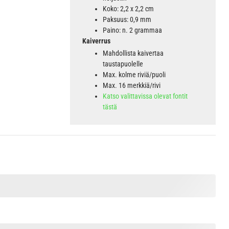
Koko: 2,2 x 2,2 cm
Paksuus: 0,9 mm
Paino: n. 2 grammaa
Kaiverrus
Mahdollista kaivertaa
taustapuolelle
Max. kolme riviä/puoli
Max. 16 merkkiä/rivi
Katso valittavissa olevat fontit
tästä