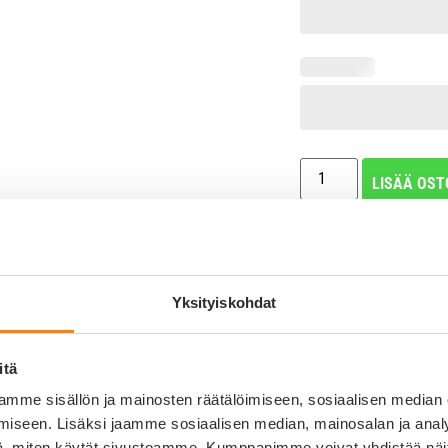
LISÄÄ OST
Tuotekuvaus
0%
Yksityiskohdat
Koiran nimikyltti – Heijasta
0%
Heijastavat Hi-Line nimila
0%
hyväksytty heijastin etupu
itä
pelastuskalustossa. Näin o
0%
mme sisällön ja mainosten räätälöimiseen, sosiaalisen median
Heijastavissa Hi-Line nimi
0%
iseen. Lisäksi jaamme sosiaalisen median, mainosalan ja analy
ja pinta on kauniisti harja
korroosiota ja kulutusta. 
, miten käytät sivustoamme. Kumppanimme voivat yhdistää näitä t