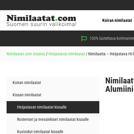
Koiran nimilaatat
100% luotettava kotimainen
Nimilaatat.com etusivu
/
Heijastavat nimilaatat
/
Nimilaatta – Heijastava Hi-l
Nimilaat
Koiran nimilaatat
Alumiini
Kissan nimilaatat
Heijastavat nimilaatat kissalle
Rosteriset ja messinkiset nimilaatat kissalle
Kuvioidut nimilaatat kissalle