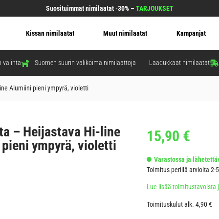
Suosituimmat nimilaatat -30% –
TARJOUKSET
Kissan nimilaatat
Muut nimilaatat
Kampanjat
 valinta
Suomen suurin valikoima nimilaattoja
Laadukkaat nimilaatat
ine Alumiini pieni ympyrä, violetti
ta – Heijastava Hi-line
15,90
€
 pieni ympyrä, violetti
Varastossa ja lähetettäv
Toimitus perillä arviolta 2-
Lue lisää toimitustavoista 
Toimituskulut alk. 4,90 €