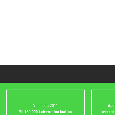
Vuodesta 2011
Apet
Yli 150 000 kaiverrettua laattaa
verkkok