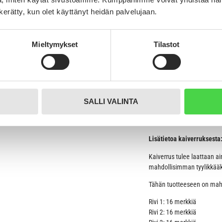
alumiinisia laattoja voisi h
n kerätty, kun olet käyttänyt heidän palvelujaan.
Kaiverrusjälki on syvä ja e
Kaiverrettu teksti on luett
Mieltymykset
Tilastot
Ilmoitettu hinta sisältää 
toiveesi mukaan. Tuotteen
Kirjoitathan nimilaattaan 
mahdollista kaivertaa taus
SALLI VALINTA
Otamme yhteyttä sähköposti
toteutettavissa.
Lisätietoa kaiverruksesta
Kaiverrus tulee laattaan ai
mahdollisimman tyylikkääks
Tähän tuotteeseen on mahdo
Rivi 1: 16 merkkiä
Rivi 2: 16 merkkiä