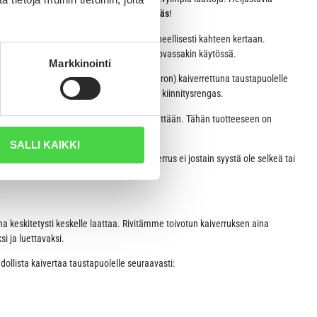
yvin kuvailla termeillä
turvallinen ja tyylikäs
!
rittäin siisti, koska kaiverramme laatan koneellisesti kahteen kertaan.
avissa laatasta vuosia, vaikka laatta olisi kovassakin käytössä.
Markkinointi
lyhyen tekstin (esim. nimen ja puhelinnumeron) kaiverrettuna taustapuolelle
 mukana tulee myös laadukas metallinen kiinnitysrengas.
haluamasi kaiverruksen sille varattuun kenttään. Tähän tuotteeseen on
tapuolelle. Esim. nimi ja puhelinnumero.
SALLI KAIKKI
tse, mikäli nimilaattaan toivomasi kaiverrus ei jostain syystä ole selkeä tai
:
na keskitetysti keskelle laattaa. Rivitämme toivotun kaiverruksen aina
i ja luettavaksi.
llista kaivertaa taustapuolelle seuraavasti: