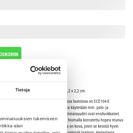
OSKORIIN
Tietoja
va Hi-Line alumiini violetti pieni ympyrä 2,2 x 2,2 cm.
atat on valmistettu alumiinista. Heijastavissa laatoissa on ECE104-E
olella. Heijastava materiaali on samaa, jota käytetään mm. palo- ja
llen materiaali on kestävää ja heijastusominaisuudet ovat ensiluokkaiset.
 ominaisuuksien tukemiseen
laatoissa on taustapuolella huipputyylikäs hiomalla korostettu hopea reunus
tiikka-alan
ttua anodisoitua alumiinia. Anodisoitu pinta on kova, joten se kestää hyvin
Alumiiniset nimilaatat ovat mallistomme kevyimpiä laattoja. Heijastavia
ietoja muihin tietoihin, joita