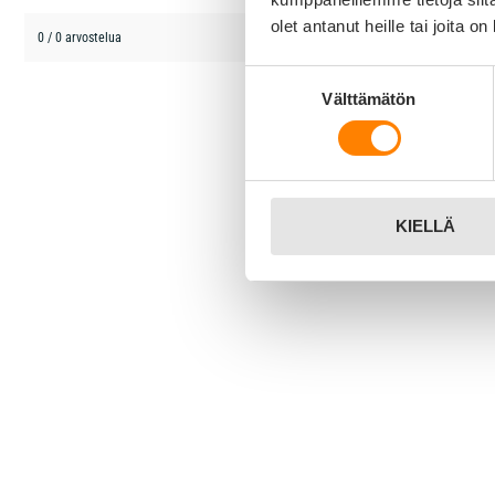
olet antanut heille tai joita o
0 / 0 arvostelua
Suostumuksen
Välttämätön
valinta
KIELLÄ