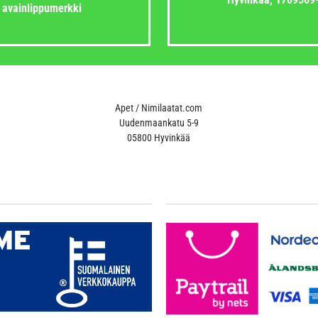
avainlippumerkki
Apet / Nimilaatat.com
Uudenmaankatu 5-9
05800 Hyvinkää