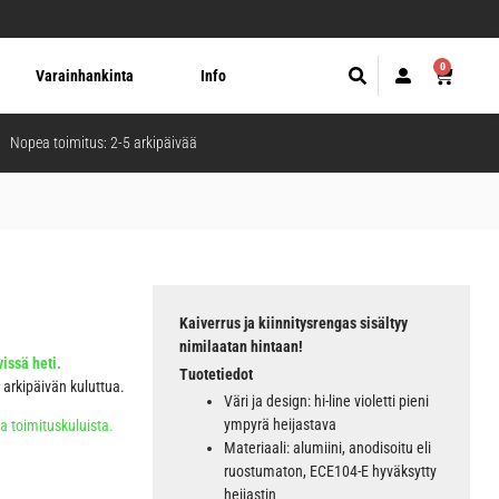
0
Varainhankinta
Info
Nopea toimitus: 2-5 arkipäivää
Kaiverrus ja kiinnitysrengas sisältyy
nimilaatan hintaan!
issä heti.
Tuotetiedot
5 arkipäivän kuluttua.
Väri ja design: hi-line violetti pieni
ympyrä heijastava
ja toimituskuluista.
Materiaali: alumiini, anodisoitu eli
ruostumaton, ECE104-E hyväksytty
heijastin