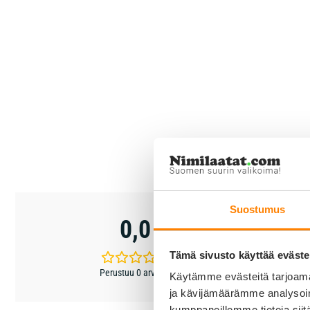
5 tähteä
Suostumus
0,0
4 tähteä
3 tähteä
Tämä sivusto käyttää eväste
2 tähteä
Perustuu 0 arvioon
Käytämme evästeitä tarjoama
1 tähti
ja kävijämäärämme analysoim
kumppaneillemme tietoja siitä