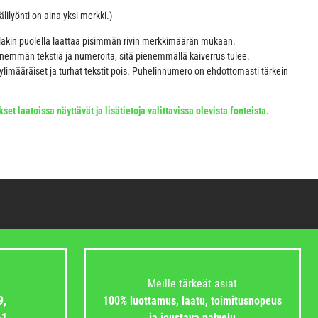
ilyönti on aina yksi merkki.)
lakin puolella laattaa pisimmän rivin merkkimäärän mukaan.
enemmän tekstiä ja numeroita, sitä pienemmällä kaiverrus tulee.
imääräiset ja turhat tekstit pois. Puhelinnumero on ehdottomasti tärkein
set laatoissa näyttävät ja lisätietoja valittavissa olevista fonteista.
Meille tärkeät asiat
9,
100% luottamus, laatu, toimitusnopeus
-1
ja joustava palvelu