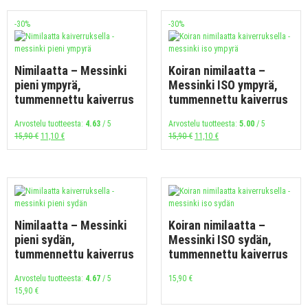
-30%
-30%
Nimilaatta – Messinki
Koiran nimilaatta –
pieni ympyrä,
Messinki ISO ympyrä,
tummennettu kaiverrus
tummennettu kaiverrus
Arvostelu tuotteesta:
4.63
/ 5
Arvostelu tuotteesta:
5.00
/ 5
15,90
€
11,10
€
15,90
€
11,10
€
Nimilaatta – Messinki
Koiran nimilaatta –
pieni sydän,
Messinki ISO sydän,
tummennettu kaiverrus
tummennettu kaiverrus
Arvostelu tuotteesta:
4.67
/ 5
15,90
€
15,90
€