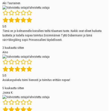
Aki Tauriainen
Vahvistettu ostaja
5/5
Tämä on jo kolmannelle koiralleni teiltä tilaamani tuote. Kaikki ovat olleet huikeita
tuotteita ja todella nopea toimitus.Ensimmäinen Tyttö Dobermanni ja tämä
väri+blingbling sopii Prinsessalleni täydellisesti.
3 kuukautta sitten
Aino
Vahvistettu ostaja
5/5
Asiakaspalvelu toimi hienosti ja toimitus erittäin nopea!
5 kuukautta sitten
Joona K.
Vahvistettu ostaja