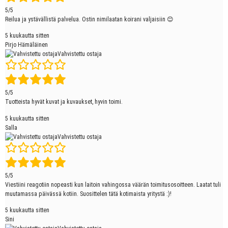
5/5
Reilua ja ystävällistä palvelua. Ostin nimilaatan koirani valjaisiin 😊
5 kuukautta sitten
Pirjo Hämäläinen
Vahvistettu ostaja
5/5
Tuotteista hyvät kuvat ja kuvaukset, hyvin toimi.
5 kuukautta sitten
Salla
Vahvistettu ostaja
5/5
Viestiini reagotiin nopeasti kun laitoin vahingossa väärän toimitusosoitteen. Laatat tuli
muutamassa päivässä kotiin. Suosittelen tätä kotimaista yritystä :)!
5 kuukautta sitten
Sini