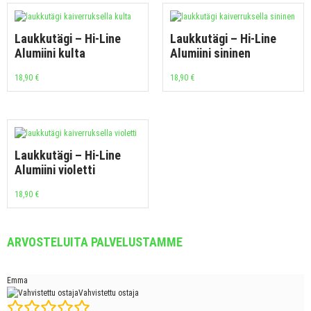
Laukkutägi – Hi-Line
Laukkutägi – Hi-Line
Alumiini kulta
Alumiini sininen
18,90
€
18,90
€
Laukkutägi – Hi-Line
Alumiini violetti
18,90
€
ARVOSTELUITA PALVELUSTAMME
Emma
Vahvistettu ostaja