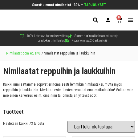
Suosituimmat nimilaatat -30% –
TARJOUKSET
0
Koir
Kiss
Muut
100% luotettava kotimainen valinta
Suomen suurin valikoima nimilaattoja
Laadukkaat nimilaatat
Nopea toimitus: 2-5 arkipäivää
Nimilaatat.com etusivu
/
Nimilaatat reppuihin ja laukkuihin
Nimilaatat reppuihin ja laukkuihin
Kaikki nimilaattamme sopivat erinomaisesti lemmikin nimilaataksi, mutta myös
reppuihin ja laukkuihin. Merkitse esim. lasten reput tai oma matkalaukku! Valitse vain
mieleinen kaiverrus esim. oma nimi tai omistajan yhteystiedot.
Tuotteet
Näytetään kaikki 73 tulosta