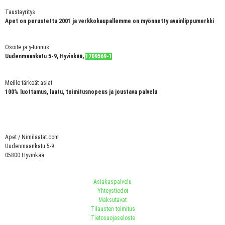
Taustayritys
Apet on perustettu 2001 ja verkkokaupallemme on myönnetty avainlippumerkki
Osoite ja y-tunnus
Uudenmaankatu 5-9, Hyvinkää,
1709569-1
Meille tärkeät asiat
100% luottamus, laatu, toimitusnopeus ja joustava palvelu
Apet / Nimilaatat.com
Uudenmaankatu 5-9
05800 Hyvinkää
Asiakaspalvelu
Yhteystiedot
Maksutavat
Tilausten toimitus
Tietosuojaseloste