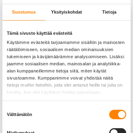
vaaleansininen
Arvostelu tuotteesta:
5.00
/ 5
Suostumus
Yksityiskohdat
Tietoja
15,90
€
Arvostelu tuotteesta:
5.00
/ 5
15,90
€
Tämä sivusto käyttää evästeitä
Käytämme evästeitä tarjoamamme sisällön ja mainosten
räätälöimiseen, sosiaalisen median ominaisuuksien
tukemiseen ja kävijämäärämme analysoimiseen. Lisäksi
jaamme sosiaalisen median, mainosalan ja analytiikka-
Nimilaatta – EXTRA
Koiran Nimilaatta –
vahva Alumiini pieni
EXTRA vahva Alumiini
alan kumppaneillemme tietoja siitä, miten käytät
ympyrä, harmaa
ISO ympyrä, harmaa
sivustoamme. Kumppanimme voivat yhdistää näitä
tietoja muihin tietoihin, joita olet antanut heille tai joita on
Arvostelu tuotteesta:
5.00
/ 5
Arvostelu tuotteesta:
5.00
/ 5
kerätty, kun olet käyttänyt heidän palvelujaan.
15,90
€
15,90
€
Suostumuksen
Välttämätön
valinta
Mieltymykset