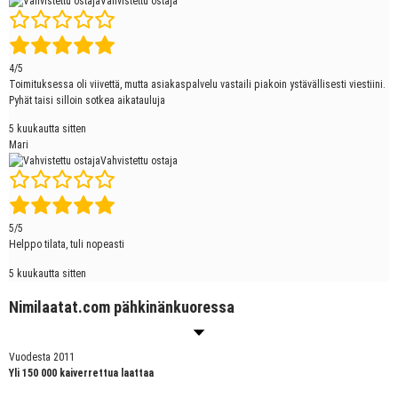
Vahvistettu ostaja
4/5
Toimituksessa oli viivettä, mutta asiakaspalvelu vastaili piakoin ystävällisesti viestiini.
Pyhät taisi silloin sotkea aikatauluja
5 kuukautta sitten
Mari
Vahvistettu ostaja
5/5
Helppo tilata, tuli nopeasti
5 kuukautta sitten
Nimilaatat.com pähkinänkuoressa
Vuodesta 2011
Yli 150 000 kaiverrettua laattaa