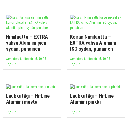
Nimilaatta – EXTRA
Koiran Nimilaatta –
vahva Alumiini pieni
EXTRA vahva Alumiini
sydän, punainen
ISO sydän, punainen
Arvostelu tuotteesta:
5.00
/ 5
Arvostelu tuotteesta:
5.00
/ 5
15,90
€
15,90
€
Laukkutägi – Hi-Line
Laukkutägi – Hi-Line
Alumiini musta
Alumiini pinkki
18,90
€
18,90
€