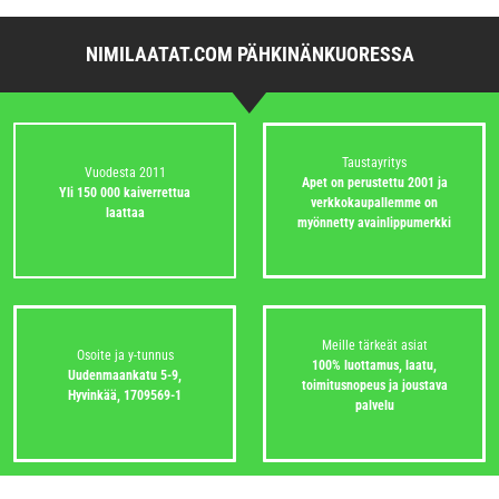
NIMILAATAT.COM PÄHKINÄNKUORESSA
Taustayritys
Vuodesta 2011
Apet on perustettu 2001 ja
Yli 150 000 kaiverrettua
verkkokaupallemme on
laattaa
myönnetty avainlippumerkki
Meille tärkeät asiat
Osoite ja y-tunnus
100% luottamus, laatu,
Uudenmaankatu 5-9,
toimitusnopeus ja joustava
Hyvinkää,
1709569-1
palvelu