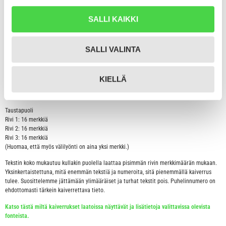
Otamme yhteyttä sähköpostitse, mikäli nimilaattaan toivomasi kaiverrus ei jostain
syystä ole selkeä tai toteutettavissa.
SALLI KAIKKI
Lisätietoa kaiverruksesta:
Kaiverrus tulee laattaan aina keskitetysti keskelle laattaa. Rivitämme toivotun
SALLI VALINTA
kaiverruksen aina mahdollisimman tyylikkääksi ja luettavaksi.
Tähän tuotteeseen on mahdollista kaivertaa seuraavasti:
KIELLÄ
Etupuoli
Rivi 1: 10 merkkiä
Taustapuoli
Rivi 1: 16 merkkiä
Rivi 2: 16 merkkiä
Rivi 3: 16 merkkiä
(Huomaa, että myös välilyönti on aina yksi merkki.)
Tekstin koko mukautuu kullakin puolella laattaa pisimmän rivin merkkimäärän mukaan.
Yksinkertaistettuna, mitä enemmän tekstiä ja numeroita, sitä pienemmällä kaiverrus
tulee. Suosittelemme jättämään ylimääräiset ja turhat tekstit pois. Puhelinnumero on
ehdottomasti tärkein kaiverrettava tieto.
Katso tästä miltä kaiverrukset laatoissa näyttävät ja lisätietoja valittavissa olevista
fonteista.