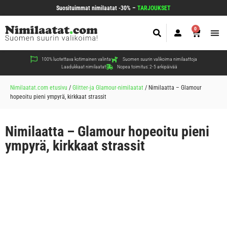
Suosituimmat nimilaatat -30% –
TARJOUKSET
0
Koir
Kiss
Muut
100% luotettava kotimainen valinta
Suomen suurin valikoima nimilaattoja
Laadukkaat nimilaatat
Nopea toimitus: 2-5 arkipäivää
Nimilaatat.com etusivu
/
Glitter-ja Glamour-nimilaatat
/
Nimilaatta – Glamour
hopeoitu pieni ympyrä, kirkkaat strassit
Nimilaatta – Glamour hopeoitu pieni
ympyrä, kirkkaat strassit