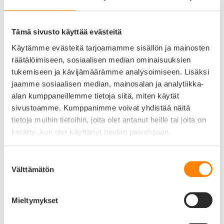
Emma
Vahvistettu ostaja
18/09/2023
Tämä sivusto käyttää evästeitä
Käytämme evästeitä tarjoamamme sisällön ja mainosten
räätälöimiseen, sosiaalisen median ominaisuuksien
Koiran
tukemiseen ja kävijämäärämme analysoimiseen. Lisäksi
nimilaatta - Heijastava Hi-Line Alumiini pieni luu, musta
Tiina
jaamme sosiaalisen median, mainosalan ja analytiikka-
Vahvistettu ostaja
alan kumppaneillemme tietoja siitä, miten käytät
22/02/2023
sivustoamme. Kumppanimme voivat yhdistää näitä
tietoja muihin tietoihin, joita olet antanut heille tai joita on
kerätty, kun olet käyttänyt heidän palvelujaan.
Koiran
nimilaatta - Heijastava Hi-Line Alumiini pieni luu, musta
Ensimmäinen oli hieman epäonnistunut, mutta sain uuden kunnollisen tilalle!
Suostumuksen
Todella nopea, hyvä ja ystävällinen palvelu.
Välttämätön
valinta
Tuotekuvaus
Mieltymykset
Koiran nimikyltti – Heijastava Hi-Line alumiini musta pieni luu 2,8 x 1,8 cm.
Heijastavat Hi-Line nimilaatat on valmistettu alumiinista. Heijastavissa laatoissa on