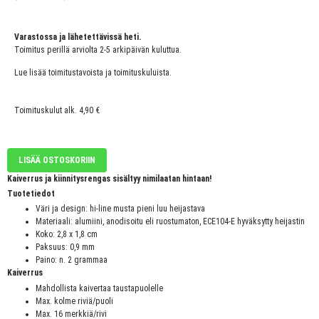
Varastossa ja lähetettävissä heti.
Toimitus perillä arviolta 2-5 arkipäivän kuluttua.
Lue lisää toimitustavoista ja toimituskuluista.
Toimituskulut alk. 4,90 €
LISÄÄ OSTOSKORIIN
Kaiverrus ja kiinnitysrengas sisältyy nimilaatan hintaan!
Tuotetiedot
Väri ja design: hi-line musta pieni luu heijastava
Materiaali: alumiini, anodisoitu eli ruostumaton, ECE104-E hyväksytty heijastin
Koko: 2,8 x 1,8 cm
Paksuus: 0,9 mm
Paino: n. 2 grammaa
Kaiverrus
Mahdollista kaivertaa taustapuolelle
Max. kolme riviä/puoli
Max. 16 merkkiä/rivi