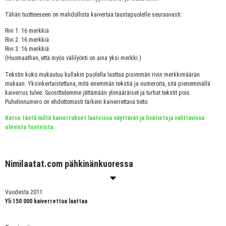
Tähän tuotteeseen on mahdollista kaivertaa taustapuolelle seuraavasti:
Rivi 1: 16 merkkiä
Rivi 2: 16 merkkiä
Rivi 3: 16 merkkiä
(Huomaathan, että myös välilyönti on aina yksi merkki.)
Tekstin koko mukautuu kullakin puolella laattaa pisimmän rivin merkkimäärän
mukaan. Yksinkertaistettuna, mitä enemmän tekstiä ja numeroita, sitä pienemmällä
kaiverrus tulee. Suosittelemme jättämään ylimääräiset ja turhat tekstit pois.
Puhelinnumero on ehdottomasti tärkein kaiverrettava tieto.
Katso tästä miltä kaiverrukset laatoissa näyttävät ja lisätietoja valittavissa
olevista fonteista.
Nimilaatat.com pähkinänkuoressa
Vuodesta 2011
Yli 150 000 kaiverrettua laattaa