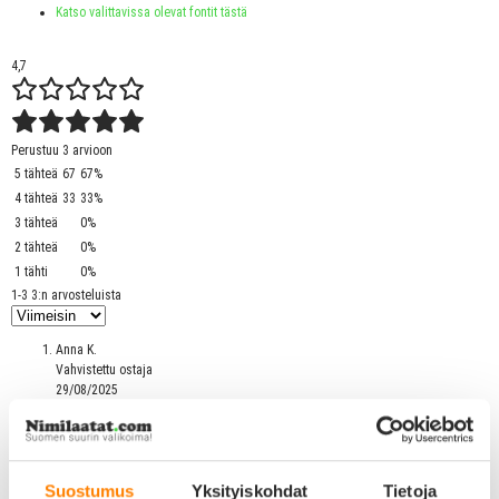
Katso valittavissa olevat fontit tästä
4,7
Perustuu 3 arvioon
5 tähteä
67
67%
4 tähteä
33
33%
3 tähteä
0%
2 tähteä
0%
1 tähti
0%
1-3 3:n arvosteluista
Anna K.
Vahvistettu ostaja
29/08/2025
Koiran
Suostumus
Yksityiskohdat
Tietoja
nimilaatta - Heijastava Hi-Line Alumiini pieni luu, musta