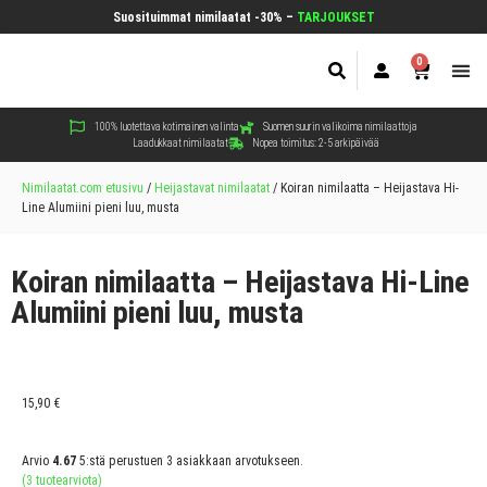
Suosituimmat nimilaatat -30% –
TARJOUKSET
0
Koir
Kiss
Muut
100% luotettava kotimainen valinta
Suomen suurin valikoima nimilaattoja
Laadukkaat nimilaatat
Nopea toimitus: 2-5 arkipäivää
Nimilaatat.com etusivu
/
Heijastavat nimilaatat
/
Koiran nimilaatta – Heijastava Hi-
Line Alumiini pieni luu, musta
Koiran nimilaatta – Heijastava Hi-Line
Alumiini pieni luu, musta
15,90
€
Arvio
4.67
5:stä perustuen
3
asiakkaan arvotukseen.
(
3
tuotearviota)