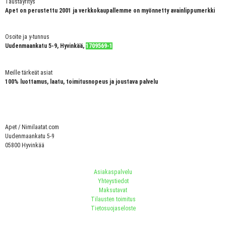
Taustayritys
Apet on perustettu 2001 ja verkkokaupallemme on myönnetty avainlippumerkki
Osoite ja y-tunnus
Uudenmaankatu 5-9, Hyvinkää,
1709569-1
Meille tärkeät asiat
100% luottamus, laatu, toimitusnopeus ja joustava palvelu
Apet / Nimilaatat.com
Uudenmaankatu 5-9
05800 Hyvinkää
Asiakaspalvelu
Yhteystiedot
Maksutavat
Tilausten toimitus
Tietosuojaseloste