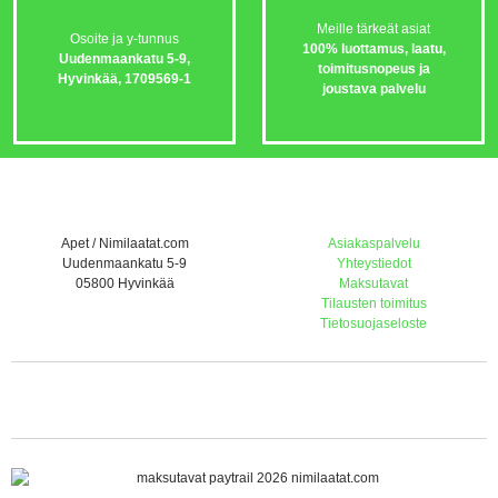
Meille tärkeät asiat
Osoite ja y-tunnus
100% luottamus, laatu,
Uudenmaankatu 5-9,
toimitusnopeus ja
Hyvinkää,
1709569-1
joustava palvelu
Apet / Nimilaatat.com
Asiakaspalvelu
Uudenmaankatu 5-9
Yhteystiedot
05800 Hyvinkää
Maksutavat
Tilausten toimitus
Tietosuojaseloste