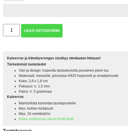
LISÄÄ OSTOSKORIIN
Kaiverrus ja kiinnitysrengas sisältyy nimilaatan hintaan!
Tärkeimmät tuotetiedot
Väri ja design: hopeoitu tassukuvioitu punainen pieni luu
Materiaali: messinki, pinnassa H925 hopeointi ja emalipinnoite
Koko: 2,8 x 1,8 cm
Paksuus: n. 1,5 mm
Paino: n. 5 grammaa
Kaiverrus
Mahdollista kaivertaa taustapuolelle
Max. kolme riviä/puoli
Max. 16 merkkiä/rivi
Katso valittavissa olevat fontit tästä
Tuotekuvaus