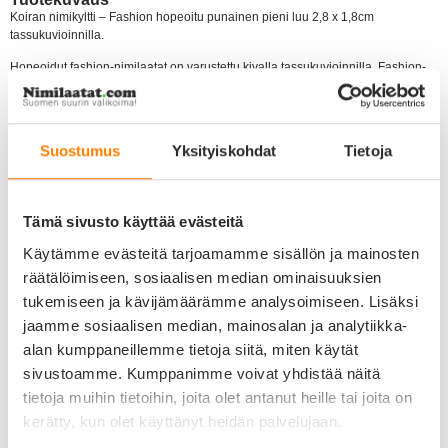
Koiran nimikyltti – Fashion hopeoitu punainen pieni luu 2,8 x 1,8cm
tassukuvioinnilla.
Hopeoidut fashion-nimilaatat on varustettu kivalla tassukuvioinnilla. Fashion-
nimilaatat ovat messinkiä, pinnoitettu H925 hopeoinnilla ja laatan pinta on
emaloitu. Laatan taustapuoli on hopeinen. Hopeoituja fashion-nimilaattoja
voisi hyvin kuvailla termeillä
kaunis ja kiiltelevä
!
Suostumus
Yksityiskohdat
Tietoja
Kaiverrusjälki on syvä ja erittäin siisti, koska kaiverramme laatan koneellisesti
kahteen kertaan. Kaiverrettu teksti on luettavissa laatasta vuosia, vaikka laatta
olisi kovassakin käytössä.
Tämä sivusto käyttää evästeitä
Ilmoitettu hinta sisältää lyhyen tekstin (esim. nimen ja puhelinnumeron)
kaiverrettuna taustapuolelle toiveesi mukaan. Tuotteen mukana tulee myös
Käytämme evästeitä tarjoamamme sisällön ja mainosten
laadukas metallinen kiinnitysrengas.
räätälöimiseen, sosiaalisen median ominaisuuksien
Kirjoitathan nimilaattaan haluamasi kaiverruksen sille varattuun kenttään.
tukemiseen ja kävijämäärämme analysoimiseen. Lisäksi
Tähän tuotteeseen on mahdollista kaivertaa vain taustapuolelle. Esim. nimi ja
jaamme sosiaalisen median, mainosalan ja analytiikka-
puhelinnumero.
alan kumppaneillemme tietoja siitä, miten käytät
Otamme yhteyttä sähköpostitse, mikäli nimilaattaan toivomasi kaiverrus ei
sivustoamme. Kumppanimme voivat yhdistää näitä
jostain syystä ole selkeä tai toteutettavissa.
tietoja muihin tietoihin, joita olet antanut heille tai joita on
Lisätietoa kaiverruksesta:
kerätty, kun olet käyttänyt heidän palvelujaan.
Kaiverrus tulee laattaan aina keskitetysti keskelle laattaa. Rivitämme toivotun