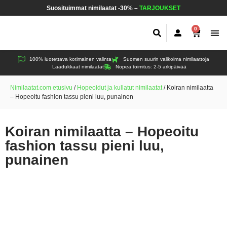
Suosituimmat nimilaatat -30% –
TARJOUKSET
0
Koir
Kiss
Muu
100% luotettava kotimainen valinta
Suomen suurin valikoima nimilaattoja
Laadukkaat nimilaatat
Nopea toimitus: 2-5 arkipäivää
Nimilaatat.com etusivu
/
Hopeoidut ja kullatut nimilaatat
/
Koiran nimilaatta
– Hopeoitu fashion tassu pieni luu, punainen
Koiran nimilaatta – Hopeoitu
fashion tassu pieni luu,
punainen