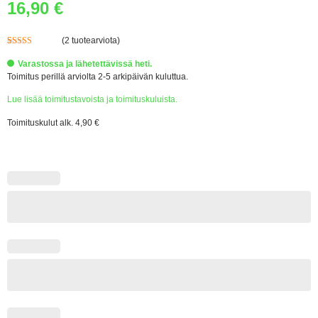
16,90
€
(
2
tuotearviota)
Arvio
2
5.00
5:stä
Varastossa ja lähetettävissä heti.
perustuen
Toimitus perillä arviolta 2-5 arkipäivän kuluttua.
asiakkaan
arvotukseen.
Lue lisää toimitustavoista ja toimituskuluista.
Toimituskulut alk. 4,90 €