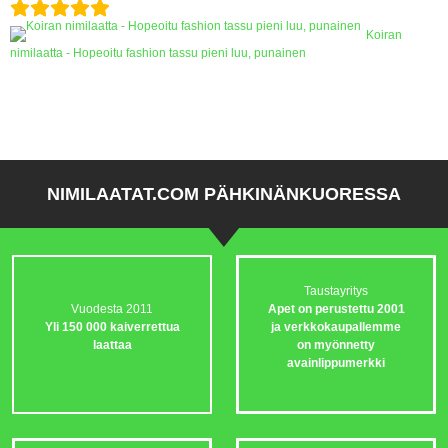
Koiran
nimilaatta - Hopeoitu fashion tassu pieni luu, punainen
NIMILAATAT.COM PÄHKINÄNKUORESSA
Taustayritys
Vuodesta 2011
Apet on perustettu 2001
Yli 150 000 kaiverrettua
ja verkkokaupallemme
laattaa
on myönnetty
avainlippumerkki