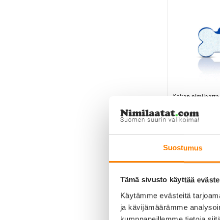
Koiran nimilaatta
Line Alumiini pien
15,90
€
Suostumus
Tämä sivusto käyttää eväste
Käytämme evästeitä tarjoama
ja kävijämäärämme analysoim
kumppaneillemme tietoja siitä