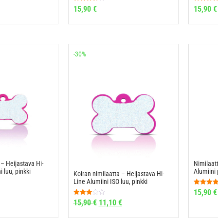
Arvostelu
Arvostel
15,90
€
15,90
€
tuotteesta:
tuotteesta
3.75
5.00
/ 5
/ 5
-30%
 – Heijastava Hi-
Nimilaatt
i luu, pinkki
Alumiini 
Koiran nimilaatta – Heijastava Hi-
Line Alumiini ISO luu, pinkki
Arvostel
15,90
€
tuotteesta
Arvostelu
15,90
€
11,10
€
5.00
tuotteesta:
/ 5
3.00
/ 5