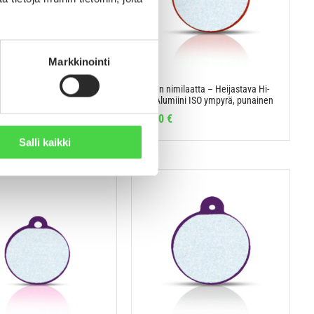
Markkinointi
a – Heijastava Hi-line
Koiran nimilaatta – Heijastava Hi-
 pieni ympyrä, punainen
line Alumiini ISO ympyrä, punainen
15,90
€
Salli kaikki