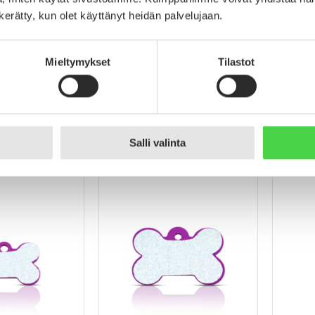
n kerätty, kun olet käyttänyt heidän palvelujaan.
Mieltymykset
Tilastot
 – Heijastava Hi-
Koiran nimilaatta – Heijastava Hi-
Nimilaatt
ni luu, punainen
Line Alumiini ISO luu, punainen
Alumiini
15,90
€
15,90
€
Salli valinta