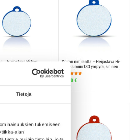
a – Heijastava Hi-line
Koiran nimilaatta – Heijastava Hi-
pieni ympyrä, sininen
line Alumiini ISO ympyrä, sininen
Arvostelu
15,90
€
tuotteesta:
5.00
/ 5
Tietoja
 ominaisuuksien tukemiseen
tiikka-alan
ietoja muihin tietoihin, joita