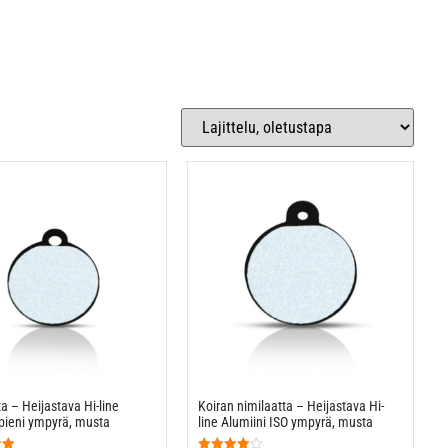
a – Heijastava Hi-line
Koiran nimilaatta – Heijastava Hi-
 pieni ympyrä, musta
line Alumiini ISO ympyrä, musta