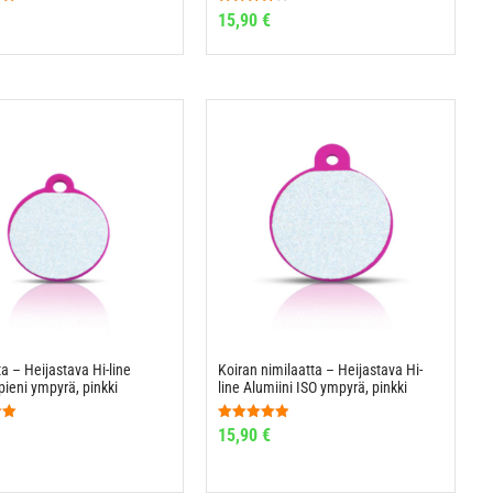
u
Arvostelu
15,90
€
:
tuotteesta:
4.00
/ 5
a – Heijastava Hi-line
Koiran nimilaatta – Heijastava Hi-
pieni ympyrä, pinkki
line Alumiini ISO ympyrä, pinkki
u
Arvostelu
15,90
€
:
tuotteesta:
5.00
/ 5