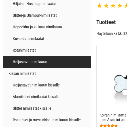
Hiljaiset Hushtag-nimilaatat
★★★★
Glitter-ja Glamour-nimilaatat
Tuotteet
Hopeoidut ja kullatut nimilaatat
Näytetään kaikki 32
Kuvioidut nimilaatat
Rotunimilaatat
Heijastavat nimilaatat
Kissan nimilaatat
Heijastavat nimilaatat kissalle
Alumiiniset nimilaatat kissalle
Glitter nimilaatat kissalle
Koiran nimilaatta
Line Alumiini pie
Rosteriset ja messinkiset nimilaatat kissalle