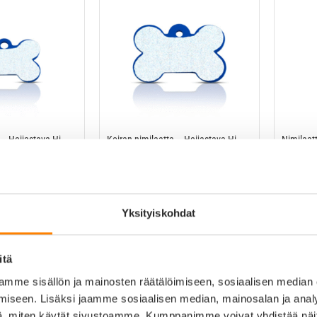
 – Heijastava Hi-
Koiran nimilaatta – Heijastava Hi-
Nimilaatt
i luu, sininen
Line Alumiini ISO luu, sininen
Alumiini 
15,90
€
15,90
€
Yksityiskohdat
itä
mme sisällön ja mainosten räätälöimiseen, sosiaalisen median
iseen. Lisäksi jaamme sosiaalisen median, mainosalan ja analy
, miten käytät sivustoamme. Kumppanimme voivat yhdistää näitä t