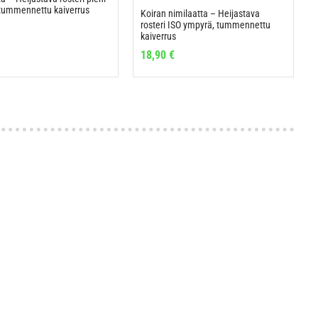
tummennettu kaiverrus
Koiran nimilaatta – Heijastava
rosteri ISO ympyrä, tummennettu
kaiverrus
18,90
€