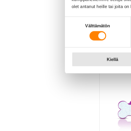
olet antanut heille tai joita o
Suostumuksen
Välttämätön
valinta
Koiran nimilaatta
Line Alumiini pie
15,90
€
Kiellä