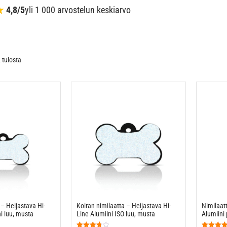
★
4,8/5
yli 1 000 arvostelun keskiarvo
 tulosta
 – Heijastava Hi-
Koiran nimilaatta – Heijastava Hi-
Nimilaatt
ni luu, musta
Line Alumiini ISO luu, musta
Alumiini