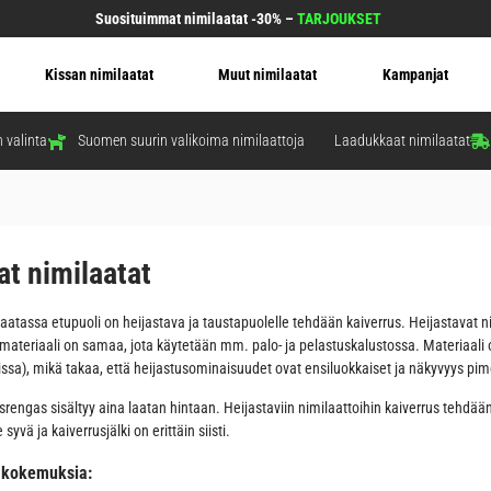
Suosituimmat nimilaatat -30% –
TARJOUKSET
Kissan nimilaatat
Muut nimilaatat
Kampanjat
 valinta
Suomen suurin valikoima nimilaattoja
Laadukkaat nimilaatat
at nimilaatat
aatassa etupuoli on heijastava ja taustapuolelle tehdään kaiverrus. Heijastavat nim
 materiaali on samaa, jota käytetään mm. palo- ja pelastuskalustossa. Materiaal
ssa), mikä takaa, että heijastusominaisuudet ovat ensiluokkaiset ja näkyvyys pim
tysrengas sisältyy aina laatan hintaan. Heijastaviin nimilaattoihin kaiverrus tehdä
syvä ja kaiverrusjälki on erittäin siisti.
kokemuksia: