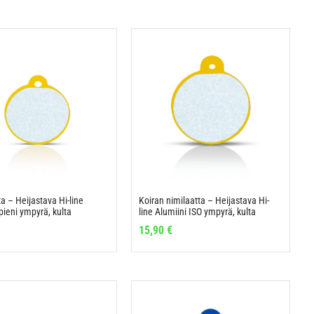
a – Heijastava Hi-line
Koiran nimilaatta – Heijastava Hi-
pieni ympyrä, kulta
line Alumiini ISO ympyrä, kulta
15,90
€