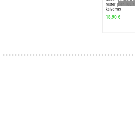
rosteri pieni luu
kaiverrus
18,90
€