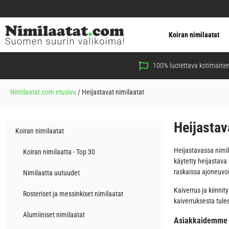
Koiran nimilaatat
100% luotettava kotimainen
Nimilaatat.com etusivu
/
Heijastavat nimilaatat
Heijastav
Koiran nimilaatat
Heijastavassa nimil
Koiran nimilaatta - Top 30
käytetty heijastava
raskaissa ajoneuvoi
Nimilaatta uutuudet
Kaiverrus ja kiinni
Rosteriset ja messinkiset nimilaatat
kaiverruksesta tulee 
Alumiiniset nimilaatat
Asiakkaidemme 