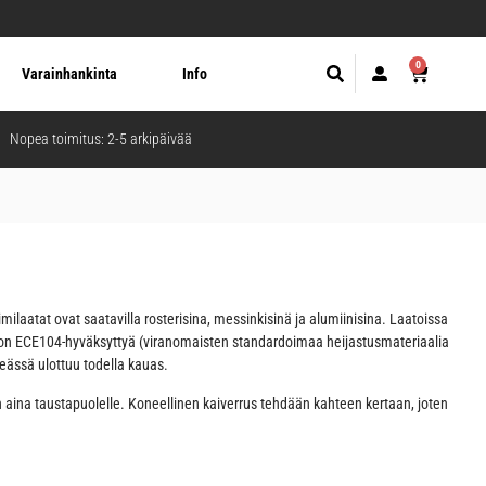
0
Varainhankinta
Info
Nopea toimitus: 2-5 arkipäivää
ilaatat ovat saatavilla rosterisina, messinkisinä ja alumiinisina. Laatoissa
i on ECE104-hyväksyttyä (viranomaisten standardoimaa heijastusmateriaalia
eässä ulottuu todella kauas.
än aina taustapuolelle. Koneellinen kaiverrus tehdään kahteen kertaan, joten