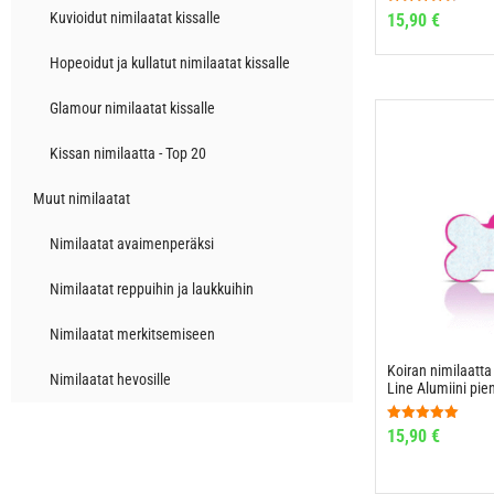
Arvostelu
Kuvioidut nimilaatat kissalle
15,90
€
tuotteesta:
4.67
/ 5
Hopeoidut ja kullatut nimilaatat kissalle
Glamour nimilaatat kissalle
Kissan nimilaatta - Top 20
Muut nimilaatat
Nimilaatat avaimenperäksi
Nimilaatat reppuihin ja laukkuihin
Nimilaatat merkitsemiseen
Koiran nimilaatta
Nimilaatat hevosille
Line Alumiini pien
Arvostelu
15,90
€
tuotteesta:
5.00
/ 5