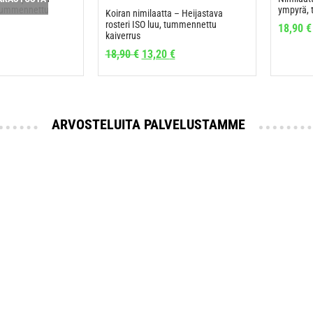
, tummennettu
ympyrä, 
Koiran nimilaatta – Heijastava
rosteri ISO luu, tummennettu
18,90
€
kaiverrus
18,90
€
13,20
€
ARVOSTELUITA PALVELUSTAMME