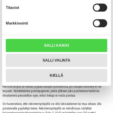
05800 Hyvinkää
Tilastot
Tarkastusoikeus
Rekisteröity voi tarkistaa tallentamamme henkilötiedot.
Markkinointi
Oikeus tietojen oikaisemiseen
Rekisteröity voi pyytää oikaisemaan häntä koskevat virheelliset tai puutteelliset tiedot.
Vastustamisoikeus
SALLI KAIKKI
Rekisteröity voi vastustaa henkilötietojen käsittelyä, mikäli kokee, että henkilötietoja on
käsitelty lainvastaisesti.
SALLI VALINTA
Suoramarkkinointikielto
Rekisteröidyllä on oikeus kieltää tietojen käyttäminen suoramarkkinointiin.
KIELLÄ
Poisto-oikeus
Rekisteröidyllä on oikeus pyytää tietojen poistamista, jos tietojen käsittely ei ole
tarpeen. Käsittelemme poistopyynnön, jonka jälkeen joko poistamme tiedot tai
ilmoitamme perustellun syyn, miksi tietoja ei voida poistaa.
On huomioitava, että rekisterinpitäjällä voi olla lakisääteinen tai muu oikeus olla
poistamatta pyydettyä tietoa. Rekisterinpitäjällä on velvollisuus säilyttää
kirjanpitoaineisto Kirjanpitolaissa (luku 2, 10 §) määritellyn ajan (10 vuotta)