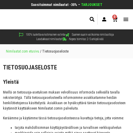
Suosituimmat nimilaatat -30% –
TARJOUKSET
0
Koir
Kiss
Muut
100% luotettava kotimainen valinta
Suomen suurin valikoima nimilaattoja
Laadukkaat nimilaatat
Nopea toimitus: 2-5 arkipäivää
Nimilaatat.com etusivu
/
Tietosuojaseloste
TIETOSUOJASELOSTE
Yleistä
Meillä on tietosuoja-asetuksen mukaan velvollisuus informoida selkeällä tavalla
rekisteröityjä. Tällä tietosuojaselosteella informoimme asiakkaitamme heidän
henkilötietojensa käsittelystä. Asiakkaan on hyväksyttävä tämän tietosuojaselosteen
käytännöt käyttääkseen Nimilaatat.comin palveluita.
Keräämme ja käytämme tässä tietosuojaselosteessa kuvattuja tietoja, jotta voimme:
tarjota mahdollisimman käyttäjäystävällisen ja turvallisen verkkopalvelun