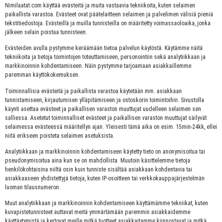
Nimilaatat.com käyttää evästeitä ja muita vastaavia tekniikoita, kuten selaimen
paikallista varastoa. Evästeet ovat päätelaitteen selaimen ja palvelimen välisiä pieniä
tekstitiedostoja. Evästeillä ja muilla tunnisteilla on määritetty voimassaoloaika, jonka
jälkeen selain poistaa tunnisteen.
Evästeiden avulla pystymme keräämään tietoa palvelun käytöstä. Käytämme näitä
tekniikoita ja tietoja toimintojen toteuttamiseen, personointiin sekä analytiikkaan ja
markkinoinnin kohdentamiseen. Näin pystymme tarjoamaan asiakkaillemme
paremman käyttökokemuksen.
Toiminnallisia evästeitä ja paikallista varastoa käytetään mm. asiakkaan
tunnistamiseen, kirjautumisen ylläpitämiseen ja ostoskorin toimintoihin. Sivustolla
käynti asettaa evästeet ja paikallisen varaston muuttujat uudelleen selaimen sen
salliessa. Asetetut toiminnalliset evästeet ja paikallisen varaston muuttujat säilyvät
selaimessa evästeessä määritellyn ajan. Yleisesti tämä aika on esim. 15min-24kk, ellei
niitä erikseen poisteta selaimen asetuksista.
Analytiikkaan ja markkinoinnin kohdentamiseen käytetty tieto on anonymisoitua tai
pseudonymisoitua aina kun se on mahdollista. Muutoin käsittelemme tietoja
henkilökohtaisina niiltä osin kuin tunniste sisältää asiakkaan kohdentavia tai
asiakkaaseen yhdistettyjä tietoja, kuten IP-osoitteen tai verkkokauppajärjestelmän
luoman tilausnumeron.
Muut analytiikkaan ja markkinoinnin kohdentamiseen käyttämämme tekniikat, kuten
kuvapistetunnisteet auttavat meitä ymmärtämään paremmin asiakkaidemme
käyttäytymistä ja kertovat meille mitkä tuotteet asiakkaitamme kiinnostavat ja mitkä