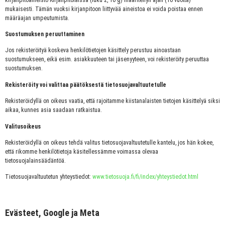
mukaisesti. Tämän vuoksi kirjanpitoon liittyvää aineistoa ei voida poistaa ennen
määräajan umpeutumista.
Suostumuksen peruuttaminen
Jos rekisteröityä koskeva henkilötietojen käsittely perustuu ainoastaan
suostumukseen, eikä esim. asiakkuuteen tai jäsenyyteen, voi rekisteröity peruuttaa
suostumuksen.
Rekisteröity voi valittaa päätöksestä tietosuojavaltuutetulle
Rekisteröidyllä on oikeus vaatia, että rajoitamme kiistanalaisten tietojen käsittelyä siksi
aikaa, kunnes asia saadaan ratkaistua.
Valitusoikeus
Rekisteröidyllä on oikeus tehdä valitus tietosuojavaltuutetulle kantelu, jos hän kokee,
että rikomme henkilötietoja käsitellessämme voimassa olevaa
tietosuojalainsäädäntöä.
Tietosuojavaltuutetun yhteystiedot:
www.tietosuoja.fi/fi/index/yhteystiedot.html
Evästeet, Google ja Meta