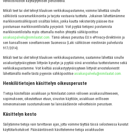
verkkosivuston käyttäytymisen perusteella.
Mikäli teet tai olet tehnyt tilauksen verkkokaupastamme, voimme lähettää sinulle
sähköistä suoramarkkinointia ja tarjota vastaavia tuotteita. Jokainen lähettämämme
markkinointisähköposti sisältää linkin, jonka kautta rekisteröity pääsee itse
poistumaan markkinointilistalta pysyvästi. Voit pyytää tietojesi poistamista
markkinointilistalta myös ottamalla meihin yhteyttä sähköpostitse
asiakaspalvelu@nimilaatat.com.
Tämä oikeus perustuu EU:n ePrivacy-direktiiviin ja
sen kansalliseen soveltamiseen Suomessa (Laki sähköisen viestinnän palveluista
917/2014).
Mikäli teet tai olet tehnyt tilauksen verkkokaupastamme, saatamme lähettää sinulle
asiakastyytyväisyyteen liittyvän kyselyn ja pyytää siinä arvostelua tuotteistamme sekä
verkkokaupastamme. Voit kieltää asiakastyytyväisyyteen liittyvät arvosteluviestit
lähettämällä meille tästä pyynnön sähköpostitse
asiakaspalvelu@nimilaatat.com.
Henkilötietojen käsittelyn oikeusperuste
Tietoja käsitellään asiakkaan ja Nimilaatat.comin väliseen asiakassuhteeseen,
sopimukseen, oikeutettuun etuun, sivuston käyttöön, asiakkaan erilliseen
nimenomaiseen suostumukseen tai lainsäädännön velvoitteisiin perustuen.
Käsittelyn kesto
Säilytämme tietoja vain tarvittavan ajan, jotta voimme täyttää tässä selosteessa kuvatut
käyttötarkoitukset. Pääsääntöisesti käsittelemme tietoja asiakkuuden