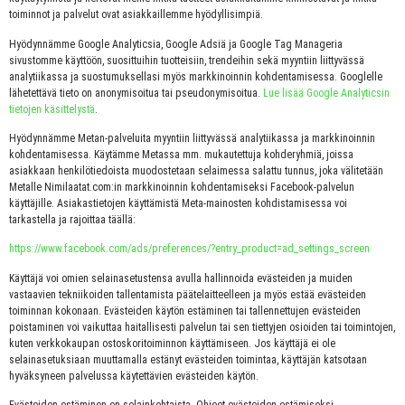
toiminnot ja palvelut ovat asiakkaillemme hyödyllisimpiä.
Hyödynnämme Google Analyticsia, Google Adsiä ja Google Tag Manageria
sivustomme käyttöön, suosittuihin tuotteisiin, trendeihin sekä myyntiin liittyvässä
analytiikassa ja suostumuksellasi myös markkinoinnin kohdentamisessa. Googlelle
lähetettävä tieto on anonymisoitua tai pseudonymisoitua.
Lue lisää Google Analyticsin
tietojen käsittelystä
.
Hyödynnämme Metan-palveluita myyntiin liittyvässä analytiikassa ja markkinoinnin
kohdentamisessa. Käytämme Metassa mm. mukautettuja kohderyhmiä, joissa
asiakkaan henkilötiedoista muodostetaan selaimessa salattu tunnus, joka välitetään
Metalle Nimilaatat.com:in markkinoinnin kohdentamiseksi Facebook-palvelun
käyttäjille. Asiakastietojen käyttämistä Meta-mainosten kohdistamisessa voi
tarkastella ja rajoittaa täällä:
https://www.facebook.com/ads/preferences/?entry_product=ad_settings_screen
Käyttäjä voi omien selainasetustensa avulla hallinnoida evästeiden ja muiden
vastaavien tekniikoiden tallentamista päätelaitteelleen ja myös estää evästeiden
toiminnan kokonaan. Evästeiden käytön estäminen tai tallennettujen evästeiden
poistaminen voi vaikuttaa haitallisesti palvelun tai sen tiettyjen osioiden tai toimintojen,
kuten verkkokaupan ostoskoritoiminnon käyttämiseen. Jos käyttäjä ei ole
selainasetuksiaan muuttamalla estänyt evästeiden toimintaa, käyttäjän katsotaan
hyväksyneen palvelussa käytettävien evästeiden käytön.