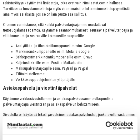
rekisteröityyn käyttämättä lisätietoja, jotka ovat vain Nimilaatat.comin hallussa.
Tarvittaessa luovutamme tietoja myös viranomaisille. Informoimme tietopyynnöistä
aina myös asiakasta, jos se on lain puitteissa sallittua.
Olemme varmistaneet, että kaikki palveluntarjoajamme noudattavat
tietosuojalainsäädäntöä. Käytämme säännönmukaisesti seuraavia palvelutarjoajia ja
välitämme tietoja seuraaville kolmansille osapuolille:
Analytiikka- ja tilastointikumppaneille esim. Google
Markkinointikumppaneille esim. Meta ja Google
Sähköpostimarkkinointikumppaneille esim. Brevo
Kuljetusliikkeille esim. Posti ja Matkahuolto
Maksupalvelutarjoajille esim. Paytrail ja Paypal
Tilitoimistollemme
Verkkokauppaohjelmiston ylläpitäjälle
Asiakaspalvelu ja viestintäpalvelut
Käytämme verkkosivustollamme ja asiakaspalvelussamme ulkopuolisia
palveluntarjoajia viestintään ja asiakaspalvelun kehittämiseen.
Sivustolla on käytössä tekoälyavusteinen asiakaspalveluchat, jonka avulla vastaamme
asiakkaiden kysymyksiin. Chatissa käsitellään käyttäjän itse antamia viestejä ja
mahdollisia yhteystietoja, mikäli käyttäjä päättää ne vapaaehtoisesti antaa. Chatin
teknisenä toteuttajana toimii Chatbase.