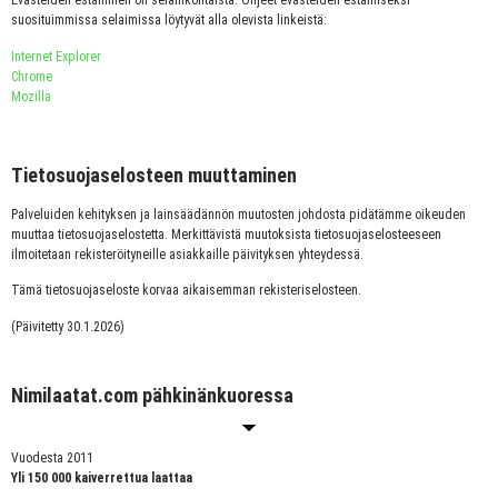
Evästeiden estäminen on selainkohtaista. Ohjeet evästeiden estämiseksi
suosituimmissa selaimissa löytyvät alla olevista linkeistä:
Internet Explorer
Chrome
Mozilla
Tietosuojaselosteen muuttaminen
Palveluiden kehityksen ja lainsäädännön muutosten johdosta pidätämme oikeuden
muuttaa tietosuojaselostetta. Merkittävistä muutoksista tietosuojaselosteeseen
ilmoitetaan rekisteröityneille asiakkaille päivityksen yhteydessä.
Tämä tietosuojaseloste korvaa aikaisemman rekisteriselosteen.
(Päivitetty 30.1.2026)
Nimilaatat.com pähkinänkuoressa
Vuodesta 2011
Yli 150 000 kaiverrettua laattaa