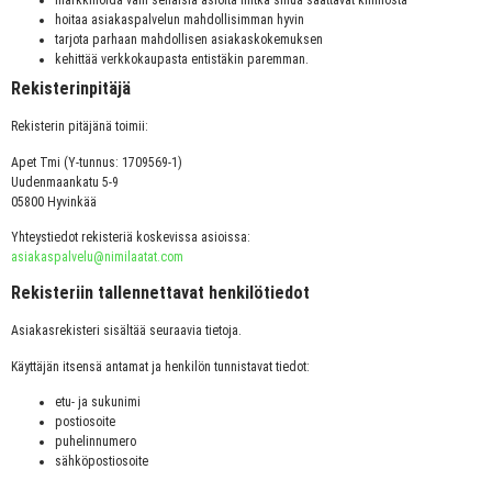
markkinoida vain sellaisia asioita mitkä sinua saattavat kiinnosta
hoitaa asiakaspalvelun mahdollisimman hyvin
tarjota parhaan mahdollisen asiakaskokemuksen
kehittää verkkokaupasta entistäkin paremman.
Rekisterinpitäjä
Rekisterin pitäjänä toimii:
Apet Tmi (Y-tunnus: 1709569-1)
Uudenmaankatu 5-9
05800 Hyvinkää
Yhteystiedot rekisteriä koskevissa asioissa:
asiakaspalvelu@nimilaatat.com
Rekisteriin tallennettavat henkilötiedot
Asiakasrekisteri sisältää seuraavia tietoja.
Käyttäjän itsensä antamat ja henkilön tunnistavat tiedot:
etu- ja sukunimi
postiosoite
puhelinnumero
sähköpostiosoite