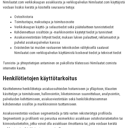
Nimilaatat.com verkkokaupan asiakkaista ja verkkopalvelun Nimilaatat.com käyttäjistä
voidaan lisäksi kerätä ja käsitellä seuraavia tietoja:
Ostoshistoria
Toimitustapa, maksutapa ja toimitusosoite
Verkkokaupan käyttö- ja selaustiedot sekä päätelaitteen tunnistetiedot
Kohdennettuun sisältöön ja -markkinointiin käytetyt tiedot ja tunnisteet
Asiakasviestintään liittyvät tiedot, mukaan lukien palautteet, reklamaatiot ja
puhelut asiakaspalvelun kanssa
Evästeiden tai muiden vastaavien tekniikoiden välityksellä saatavat
Nimilaatat.com verkkopalvelun käyttämistä koskevat tiedot ja tekniset tiedot
Tunniste- ja yhteystietojen antaminen on pakollista tilatessasi Nimilaatat.comista
internetin kautta.
Henkilötietojen käyttötarkoitus
Käsittelemme henkilötietoja asiakassuhteiden hoitamiseen ja ylläpitoon, tilausten
käsittelyyn ja toimitukseen, hallinnointiin, liiketoiminnan suunnitteluun, analysointiin,
palveluiden kehittämiseen, asiakasviestintään sekä henkilökohtaisemman
kohdennetun sisällön ja markkinoinnin tuottamiseen.
Asiakasviestintää voidaan segmentoida ja tätä varten rekisteröityjä profiloida.
Segmentointi ja profilointi voi perustua esimerkiksi asiakkaan ostohistoriatietoihin tai
kiinnostustietoihin, jotka voivat olla asiakkaan ilmoittamia tai, joita voidaan kerätä