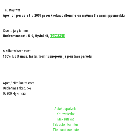
Taustayritys
Apet on perustettu 2001 ja verkkokaupallemme on myönnetty avainlippumerkki
Osoite ja y-tunnus
Uudenmaankatu 5-9, Hyvinkää,
1709569-1
Meille tärkeät asiat
100% luottamus, laatu, toimitusnopeus ja joustava palvelu
Apet / Nimilaatat.com
Uudenmaankatu 5-9
05800 Hyvinkää
Asiakaspalvelu
Yhteystiedot
Maksutavat
Tilausten toimitus
Tietosuojaseloste