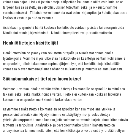
voimassaoloajan. Lisäksi joitain tietoja säilytetään kauemmin niiltä osin kuin se on
tarpeen laissa asetettujen velvollisuuksien toteuttamiseksi ja oikeusturvamme
varmistamiseksi. Tällaisia velvollisuuksia ovat esim. kirjanpitoa ja kuluttajakauppaa
koskevat vastuut ja niiden toteutus.
Asiakkaan pyynnöstä häntä koskeva henkilötieto voidaan poistaa tai anonymisoida
Nimilaatat.comin järjestelmistä. Nämä toimenpiteet ovat peruuttamattomia.
Henkilötietojen käsittelijät
Henkilötietoihin on pääsy vain rekisterin pitäjällä ja Nimilaatat.comin omilla
työntekijöillä. Voimme myös ulkoistaa henkilötietojen käsittelyn osittain kolmannelle
osapuolelle, jolloin takaamme sopimusjärjestelyin, että henkilötietoja käsitellään
voimassa olevan tietosuojalainsäädännön mukaisesti ja muutoin asianmukaisesti.
Säännönmukaiset tietojen luovutukset
Voimme luovuttaa joitakin välttämättömiä tietoja kolmansille osapuolille toimituksen
takaamiseksi sekä markkinointia varten. Tietoja ei kuitenkaan koskaan luovuteta
kolmannen osapuolen markkinointi tarkoituksia varten.
Käytämme asiakastietoja kolmansien osapuolten kanssa myös analytiikka- ja
personointitarkoituksiin. Hyödynnämme ostokäyttäytymis- ja selaustietoja
yhteistyökumppaneidemme kanssa, jotta voimme paremmin tarjota sinua kiinnostavia
tuotteita ja tarjouksia. Analytiikka- ja personointitarkoituksiin käytetty tieto on
anonymisoitua tai muunnettu siten, että henkilötietoja ei voida enää yhdistää tiettyyn