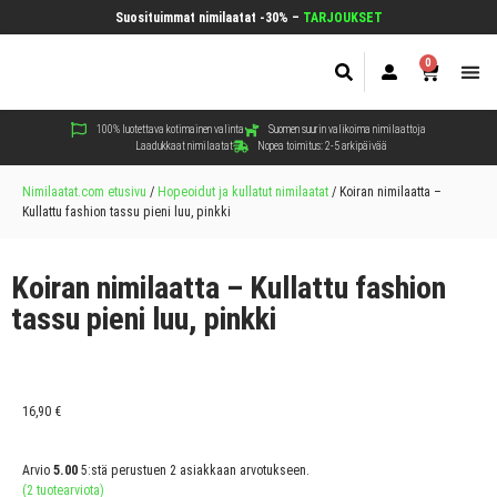
Suosituimmat nimilaatat -30% –
TARJOUKSET
0
Koir
Kiss
Muut
100% luotettava kotimainen valinta
Suomen suurin valikoima nimilaattoja
Laadukkaat nimilaatat
Nopea toimitus: 2-5 arkipäivää
Nimilaatat.com etusivu
/
Hopeoidut ja kullatut nimilaatat
/
Koiran nimilaatta –
Kullattu fashion tassu pieni luu, pinkki
Koiran nimilaatta – Kullattu fashion
tassu pieni luu, pinkki
16,90
€
Arvio
5.00
5:stä perustuen
2
asiakkaan arvotukseen.
(
2
tuotearviota)