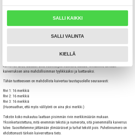
Ilmoitettu hinta sisältää lyhyen tekstin (esim. nimen ja puhelinnumeron) kaiverrettuna
taustapuolelle toiveesi mukaan. Tuotteen mukana tulee myös laadukas metallinen
kiinnitysrengas.
SALLI KAIKKI
Kirjoitathan nimilaattaan haluamasi kaiverruksen sille varattuun kenttään. Tähän
tuotteeseen on mahdollista kaivertaa vain taustapuolelle. Esim. nimi ja puhelinnumero.
SALLI VALINTA
Otamme yhteyttä sähköpostitse, mikäli nimilaattaan toivomasi kaiverrus ei jostain
syystä ole selkeä tai toteutettavissa.
KIELLÄ
Lisätietoa kaiverruksesta:
Kaiverrus tulee laattaan aina keskitetysti keskelle laattaa. Rivitämme toivotun
kaiverruksen aina mahdollisimman tyylikkääksi ja luettavaksi.
Tähän tuotteeseen on mahdollista kaivertaa taustapuolelle seuraavasti:
Rivi 1: 16 merkkiä
Rivi 2: 16 merkkiä
Rivi 3: 16 merkkiä
(Huomaathan, että myös välilyönti on aina yksi merkki.)
Tekstin koko mukautuu laattaan pisimmän rivin merkkimäärän mukaan.
Yksinkertaistettuna, mitä enemmän tekstiä ja numeroita, sitä pienemmällä kaiverrus
tulee. Suosittelemme jättämään ylimääräiset ja turhat tekstit pois. Puhelinnumero on
ehdottomasti tärkein kaiverrettava tieto.