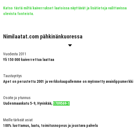
Katso tästä miltä kaiverrukset laatoissa näyttävät ja lisätietoja valittavissa
olevista fonteista.
Nimilaatat.com pähkinänkuoressa
Vuodesta 2011
Yli 150 000 kaiverrettua laattaa
Taustayritys
Apet on perustettu 2001 ja verkkokaupallemme on myönnetty avainlippumerkki
Osoite ja y-tunnus
Uudenmaankatu 5-9, Hyvinkää,
1709569-1
Meille tärkeät asiat
100% luottamus, laatu, toimitusnopeus ja joustava palvelu