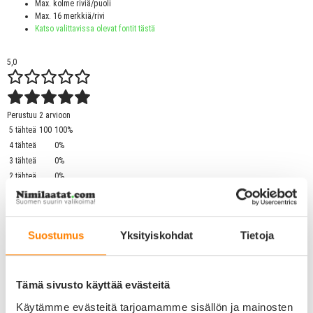
Max. kolme riviä/puoli
Max. 16 merkkiä/rivi
Katso valittavissa olevat fontit tästä
5,0
Perustuu 2 arvioon
5 tähteä
100
100%
4 tähteä
0%
3 tähteä
0%
2 tähteä
0%
1 tähti
0%
1-2 2:n arvosteluista
Suostumus
Yksityiskohdat
Tietoja
Nea Rosenlund
Vahvistettu ostaja
25/01/2023
Tämä sivusto käyttää evästeitä
Käytämme evästeitä tarjoamamme sisällön ja mainosten