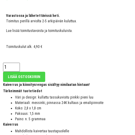
Varastossa ja lähetettävissä heti.
Toimitus perillä arviolta 2-5 arkipäivän kuluttua.
Lue lisää toimitustavoista ja toimituskuluista.
Toimituskulut alk. 4,90 €
LISÄÄ OSTOSKORIIN
Kaiverrus ja kiinnitysrengas sisältyy nimilaatan hintaan!
Tärkeimmät tuotetiedot
Väri ja design: kullattu tassukuvioitu pinkki pieni luu
Materiaali: messinki, pinnassa 24K kultaus ja emalipinnoite
Koko: 2,8 x 1,8 cm
Paksuus: 1,5 mm
Paino: n. 5 grammaa
Kaiverrus
Mahdollista kaivertaa taustapuolelle