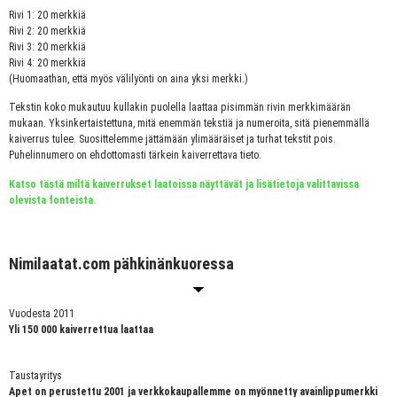
Rivi 1: 20 merkkiä
Rivi 2: 20 merkkiä
Rivi 3: 20 merkkiä
Rivi 4: 20 merkkiä
(Huomaathan, että myös välilyönti on aina yksi merkki.)
Tekstin koko mukautuu kullakin puolella laattaa pisimmän rivin merkkimäärän
mukaan. Yksinkertaistettuna, mitä enemmän tekstiä ja numeroita, sitä pienemmällä
kaiverrus tulee. Suosittelemme jättämään ylimääräiset ja turhat tekstit pois.
Puhelinnumero on ehdottomasti tärkein kaiverrettava tieto.
Katso tästä miltä kaiverrukset laatoissa näyttävät ja lisätietoja valittavissa
olevista fonteista.
Nimilaatat.com pähkinänkuoressa
Vuodesta 2011
Yli 150 000 kaiverrettua laattaa
Taustayritys
Apet on perustettu 2001 ja verkkokaupallemme on myönnetty avainlippumerkki