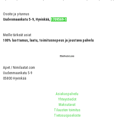
Osoite ja y-tunnus
Uudenmaankatu 5-9, Hyvinkää,
1709569-1
Meille tärkeät asiat
100% luottamus, laatu, toimitusnopeus ja joustava palvelu
Apet / Nimilaatat.com
Uudenmaankatu 5-9
05800 Hyvinkää
Asiakaspalvelu
Yhteystiedot
Maksutavat
Tilausten toimitus
Tietosuojaseloste