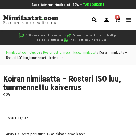
Suosituimmat nimilaatat -30% –
TARJOUKSET
0
Koir
Kiss
Muut
100% luotettava kotimainen valinta
Suomen suurin valikoima nimilaattoja
Laadukkaat nimilaatat
Nopea toimitus: 2-5 arkipäivää
Nimilaatat.com etusivu
/
Rosteriset ja messinkiset nimilaatat
/
Koiran nimilaatta –
Rosteri ISO luu, tummennettu kaiverrus
Koiran nimilaatta – Rosteri ISO luu,
tummennettu kaiverrus
-30%
16,90
€
11,80
€
Arvio
4.50
5:stä perustuen
16
asiakkaan arvotukseen.