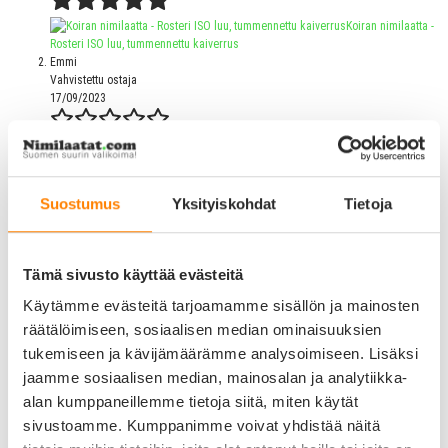
Koiran nimilaatta -
Rosteri ISO luu, tummennettu kaiverrus
Emmi
Vahvistettu ostaja
17/09/2023
Suostumus
Yksityiskohdat
Tietoja
Koiran nimilaatta -
Rosteri ISO luu, tummennettu kaiverrus
Tuote ja toimitus oli muuten hyvä mutta metallinen avainrengas, jolla nimilaatta
oli kiinni, hajosi ja putosi alle kk kuluessa käytöstä
Tämä sivusto käyttää evästeitä
Leena
Käytämme evästeitä tarjoamamme sisällön ja mainosten
Vahvistettu ostaja
17/09/2023
räätälöimiseen, sosiaalisen median ominaisuuksien
tukemiseen ja kävijämäärämme analysoimiseen. Lisäksi
jaamme sosiaalisen median, mainosalan ja analytiikka-
alan kumppaneillemme tietoja siitä, miten käytät
Koiran nimilaatta -
Rosteri ISO luu, tummennettu kaiverrus
sivustoamme. Kumppanimme voivat yhdistää näitä
Heidi