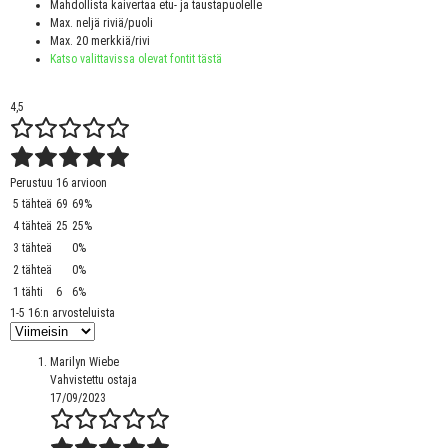
Mahdollista kaivertaa etu- ja taustapuolelle
Max. neljä riviä/puoli
Max. 20 merkkiä/rivi
Katso valittavissa olevat fontit tästä
4,5
Perustuu 16 arvioon
5 tähteä
69
69%
4 tähteä
25
25%
3 tähteä
0%
2 tähteä
0%
1 tähti
6
6%
1-5 16:n arvosteluista
Marilyn Wiebe
Vahvistettu ostaja
17/09/2023