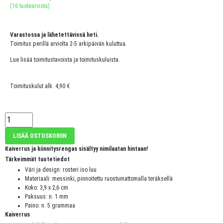
(
16
tuotearviota)
Varastossa ja lähetettävissä heti.
Toimitus perillä arviolta 2-5 arkipäivän kuluttua.
Lue lisää toimitustavoista ja toimituskuluista.
Toimituskulut alk. 4,90 €
LISÄÄ OSTOSKORIIN
Kaiverrus ja kiinnitysrengas sisältyy nimilaatan hintaan!
Tärkeimmät tuotetiedot
Väri ja design: rosteri iso luu
Materiaali: messinki, pinnoitettu ruostumattomalla teräksellä
Koko: 3,9 x 2,6 cm
Paksuus: n. 1 mm
Paino: n. 5 grammaa
Kaiverrus