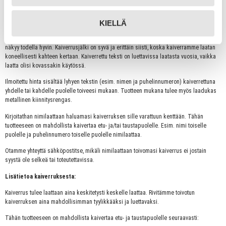
Etupuoli laatoista on kiillotettua rosteria ja taustapuoli on kiillottamaton. Rosteriset
nimilaatat ovat ruostumattomia. Rosterisia nimilaattoja voisi hyvin kuvailla termeillä
suosituin ja kestävä
!
KIELLÄ
Rosterisissa nimilaatoissa kaiverrus hapetetaan, joten teksti muuttuu tummaksi ja se
näkyy todella hyvin. Kaiverrusjälki on syvä ja erittäin siisti, koska kaiverramme laatan
koneellisesti kahteen kertaan. Kaiverrettu teksti on luettavissa laatasta vuosia, vaikka
laatta olisi kovassakin käytössä.
Ilmoitettu hinta sisältää lyhyen tekstin (esim. nimen ja puhelinnumeron) kaiverrettuna
yhdelle tai kahdelle puolelle toiveesi mukaan. Tuotteen mukana tulee myös laadukas
metallinen kiinnitysrengas.
Kirjoitathan nimilaattaan haluamasi kaiverruksen sille varattuun kenttään. Tähän
tuotteeseen on mahdollista kaivertaa etu- ja/tai taustapuolelle. Esim. nimi toiselle
puolelle ja puhelinnumero toiselle puolelle nimilaattaa.
Otamme yhteyttä sähköpostitse, mikäli nimilaattaan toivomasi kaiverrus ei jostain
syystä ole selkeä tai toteutettavissa.
Lisätietoa kaiverruksesta:
Kaiverrus tulee laattaan aina keskitetysti keskelle laattaa. Rivitämme toivotun
kaiverruksen aina mahdollisimman tyylikkääksi ja luettavaksi.
Tähän tuotteeseen on mahdollista kaivertaa etu- ja taustapuolelle seuraavasti: