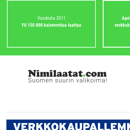
Vuodesta 2011
Apet
Yli 150 000 kaiverrettua laattaa
verkkok