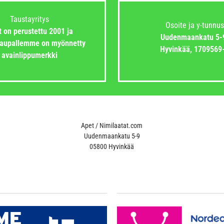
Taustayritys
Osoite ja y-tunnus
 on perustettu 2001 ja
Uudenmaankatu 5-
aupallemme on myönnetty
Hyvinkää,
1709569
avainlippumerkki
Apet / Nimilaatat.com
Uudenmaankatu 5-9
05800 Hyvinkää