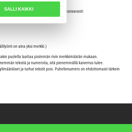
i ja luettavaksi.
SALLI KAIKKI
llista kaivertaa etu- ja taustapuolelle seuraavasti:
ilyönti on aina yksi merkki.)
lakin puolella laattaa pisimmän rivin merkkimäärän mukaan.
enemmän tekstiä ja numeroita, sitä pienemmällä kaiverrus tulee.
imääräiset ja turhat tekstit pois. Puhelinnumero on ehdottomasti tärkein