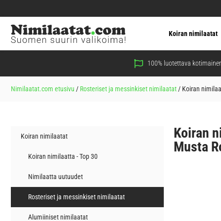
Koiran nimilaatat
100% luotettava kotimainen
Nimilaatat.com etusivu
/
Rosteriset ja messinkiset nimilaatat
/
Koiran nimila
Koiran 
Koiran nimilaatat
Musta Ro
Koiran nimilaatta - Top 30
Nimilaatta uutuudet
Rosteriset ja messinkiset nimilaatat
Alumiiniset nimilaatat