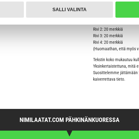
mahdollisimman tyylikkääks
rengas on liian pieni Cerberos valjaisiin. Laatassa
tei siitä saa menemään läpi riittävän isoa rengasta.
SALLI VALINTA
Tähän tuotteeseen on mahdo
metallia oleva kestävä kiinnityslenkki.
Rivi 1: 20 merkkiä
Rivi 2: 20 merkkiä
Rivi 3: 20 merkkiä
Rivi 4: 20 merkkiä
(Huomaathan, että myös väl
Tekstin koko mukautuu kul
Yksinkertaistettuna, mitä 
Suosittelemme jättämään yl
kaiverrettava tieto.
NIMILAATAT.COM PÄHKINÄNKUORESSA