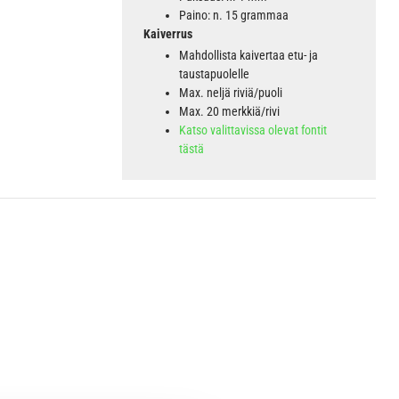
Paino: n. 15 grammaa
Kaiverrus
Mahdollista kaivertaa etu- ja
taustapuolelle
Max. neljä riviä/puoli
Max. 20 merkkiä/rivi
Katso valittavissa olevat fontit
tästä