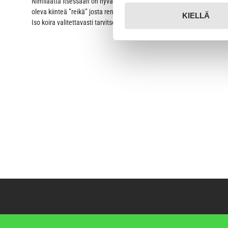
Nimilaatta itsessään on hyvä. Mukana tuleva vähän isompikin kiinnitys
oleva kiinteä ”reikä” josta rengas laitetaan läpi on sekin niin pieni, et
KIELLÄ
Iso koira valitettavasti tarvitsee isot tukevat valjaat, joissa on paksua 