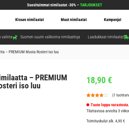
Suosituimmat nimilaatat -30% –
TARJOUKSET
Kissan nimilaatat
Muut nimilaatat
Kampanjat
 valinta
Suomen suurin valikoima nimilaattoja
Laadukkaat nimilaatat
atta – PREMIUM Musta Rosteri iso luu
nimilaatta – PREMIUM
18,90
€
steri iso luu
(
1
tuotearv
Arvio
1
Tuote loppu varastosta
4.00
5:stä
Tilattavissa arviolta 3 viiko
perustuen
asiakkaan
Toimituskulut alk. 4,90 €
arvotukseen.