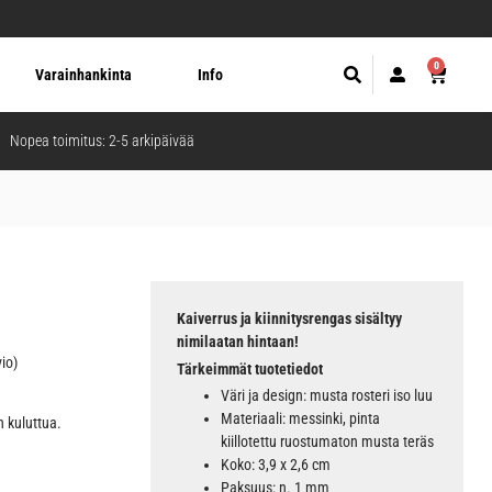
0
Varainhankinta
Info
Nopea toimitus: 2-5 arkipäivää
Kaiverrus ja kiinnitysrengas sisältyy
nimilaatan hintaan!
io)
Tärkeimmät tuotetiedot
Väri ja design: musta rosteri iso luu
.
Materiaali: messinki, pinta
n kuluttua.
kiillotettu ruostumaton musta teräs
Koko: 3,9 x 2,6 cm
Paksuus: n. 1 mm