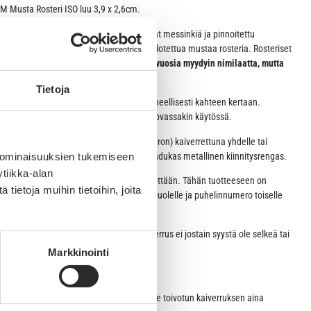
M Musta Rosteri ISO luu 3,9 x 2,6cm.
i kestosuosikki! Rosteriset nimilaatat ovat messinkiä ja pinnoitettu
ä. Molemmat puolet upeasti kiiltävää kiillotettua mustaa rosteria. Rosteriset
tomia.
Perinteinen rosterilaatta on ollut vuosia myydyin nimilaatta, mutta
ajaksi ikisuosikille?
Tietoja
rittäin siisti, koska kaiverramme laatan koneellisesti kahteen kertaan.
avissa laatasta vuosia, vaikka laatta olisi kovassakin käytössä.
yhyen tekstin (esim. nimen ja puhelinnumeron) kaiverrettuna yhdelle tai
i mukaan. Tuotteen mukana tulee myös laadukas metallinen kiinnitysrengas.
 ominaisuuksien tukemiseen
tiikka-alan
haluamasi kaiverruksen sille varattuun kenttään. Tähän tuotteeseen on
ietoja muihin tietoihin, joita
ja/tai taustapuolelle. Esim. nimi toiselle puolelle ja puhelinnumero toiselle
tse, mikäli nimilaattaan toivomasi kaiverrus ei jostain syystä ole selkeä tai
Markkinointi
:
na keskitetysti keskelle laattaa. Rivitämme toivotun kaiverruksen aina