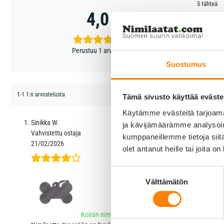
5 tähteä
4,0
4 tähteä
3 tähteä
2 tähteä
Perustuu 1 arvioon
1 tähti
Suostumus
1-1 1:n arvostelusta
Tämä sivusto käyttää eväste
Käytämme evästeitä tarjoama
Sinikka W.
ja kävijämäärämme analysoim
Vahvistettu ostaja
kumppaneillemme tietoja siitä
21/02/2026
olet antanut heille tai joita o
Suostumuksen
Välttämätön
valinta
Koiran nimilaatta - PREMIUM Musta Rosteri iso luu