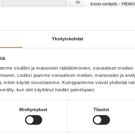
0%
Koiran nimikyltti – PREMIU
100%
Huikea uutuus ja tuleva uus
0%
ruostumattomalla teräksell
nimilaatat ovat ruostumat
0%
onko tästä versiosta haast
0%
Yksityiskohdat
Kaiverrusjälki on syvä ja e
Kaiverrettu teksti on luett
itä
Ilmoitettu hinta sisältää l
kahdelle puolelle toivees
mme sisällön ja mainosten räätälöimiseen, sosiaalisen median
iseen. Lisäksi jaamme sosiaalisen median, mainosalan ja analy
Kirjoitathan nimilaattaan 
, miten käytät sivustoamme. Kumppanimme voivat yhdistää näitä t
mahdollista kaivertaa etu- 
n kerätty, kun olet käyttänyt heidän palvelujaan.
puolelle nimilaattaa.
Otamme yhteyttä sähköposti
toteutettavissa.
Mieltymykset
Tilastot
Lisätietoa kaiverruksesta
Kaiverrus tulee laattaan ai