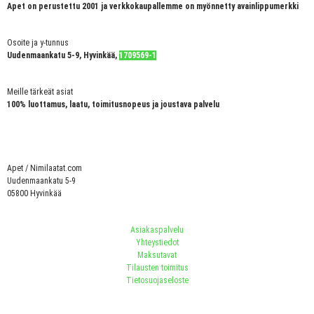
Apet on perustettu 2001 ja verkkokaupallemme on myönnetty avainlippumerkki
Osoite ja y-tunnus
Uudenmaankatu 5-9, Hyvinkää,
1709569-1
Meille tärkeät asiat
100% luottamus, laatu, toimitusnopeus ja joustava palvelu
Apet / Nimilaatat.com
Uudenmaankatu 5-9
05800 Hyvinkää
Asiakaspalvelu
Yhteystiedot
Maksutavat
Tilausten toimitus
Tietosuojaseloste