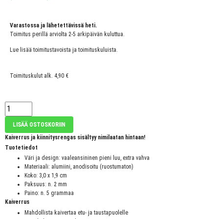
Varastossa ja lähetettävissä heti.
Toimitus perillä arviolta 2-5 arkipäivän kuluttua.
Lue lisää toimitustavoista ja toimituskuluista.
Toimituskulut alk. 4,90 €
LISÄÄ OSTOSKORIIN
Kaiverrus ja kiinnitysrengas sisältyy nimilaatan hintaan!
Tuotetiedot
Väri ja design: vaaleansininen pieni luu, extra vahva
Materiaali: alumiini, anodisoitu (ruostumaton)
Koko: 3,0 x 1,9 cm
Paksuus: n. 2 mm
Paino: n. 5 grammaa
Kaiverrus
Mahdollista kaivertaa etu- ja taustapuolelle