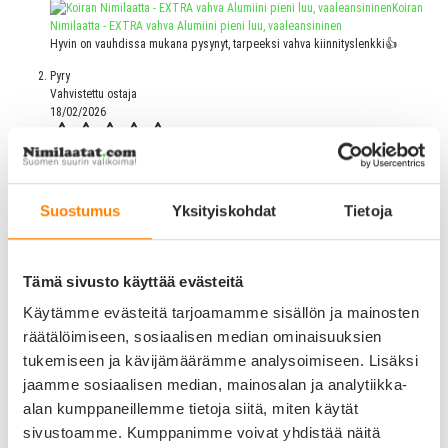
Koiran
Nimilaatta - EXTRA vahva Alumiini pieni luu, vaaleansininen
Hyvin on vauhdissa mukana pysynyt, tarpeeksi vahva kiinnityslenkki👍
Pyry
Vahvistettu ostaja
18/02/2026
Koiran
Nimilaatta - EXTRA vahva Alumiini pieni luu, vaaleansininen
Suostumus
Yksityiskohdat
Tietoja
Oli laadukas ja kevyt. Ei ole vuoden käytön aikana tullut mitään näkyviä
kulumisen merkkejä
Sari R.
Tämä sivusto käyttää evästeitä
Vahvistettu ostaja
18/09/2025
Käytämme evästeitä tarjoamamme sisällön ja mainosten
räätälöimiseen, sosiaalisen median ominaisuuksien
tukemiseen ja kävijämäärämme analysoimiseen. Lisäksi
jaamme sosiaalisen median, mainosalan ja analytiikka-
Koiran
Nimilaatta - EXTRA vahva Alumiini pieni luu, vaaleansininen
alan kumppaneillemme tietoja siitä, miten käytät
Laadukas nimilaatta!
sivustoamme. Kumppanimme voivat yhdistää näitä