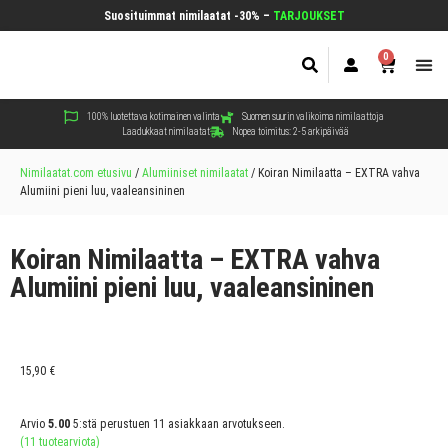
Suosituimmat nimilaatat -30% –
TARJOUKSET
0
Koir
Kiss
Muut
100% luotettava kotimainen valinta
Suomen suurin valikoima nimilaattoja
Laadukkaat nimilaatat
Nopea toimitus: 2-5 arkipäivää
Nimilaatat.com etusivu
/
Alumiiniset nimilaatat
/
Koiran Nimilaatta – EXTRA vahva
Alumiini pieni luu, vaaleansininen
Koiran Nimilaatta – EXTRA vahva
Alumiini pieni luu, vaaleansininen
15,90
€
Arvio
5.00
5:stä perustuen
11
asiakkaan arvotukseen.
(
11
tuotearviota)