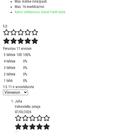
Max. kolme riviä/puoli
Max. 16 merkkiä/rivi
Katso valittavissa olevat fontit tästä
5,0
Perustuu 11 arvioon
5 tähteä
100
100%
4 tähteä
0%
3 tähteä
0%
2 tähteä
0%
1 tähti
0%
1-5 11:n arvosteluista
Juha
Vahvistettu ostaja
07/03/2026