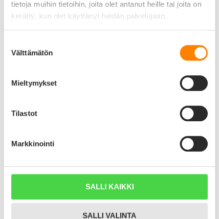
Pia Orava
tietoja muihin tietoihin, joita olet antanut heille tai joita on
Vahvistettu ostaja
kerätty, kun olet käyttänyt heidän palvelujaan.
18/09/2023
Suostumuksen
Välttämätön
valinta
Koiran
Nimilaatta - EXTRA vahva Alumiini pieni luu, vaaleansininen
Nimilaatasta näkyy hyvin koiran nimi, ja omistajan puh.numero. Lisäksi se on
Mieltymykset
oikean kokoinen pienelle koiralle.
Hanna
Vahvistettu ostaja
Tilastot
18/09/2023
Markkinointi
Koiran
Nimilaatta - EXTRA vahva Alumiini pieni luu, vaaleansininen
Olemme erittäin tyytyväisiä!
SALLI KAIKKI
NÄYTÄ LISÄÄ ARVOSTELUJA (6)
Tuotekuvaus
SALLI VALINTA