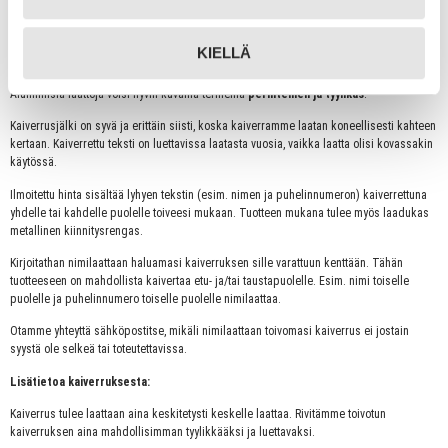
Koiran nimikyltti – EXTRA vahva alumiini vaaleansininen pieni luu 3,0 x 1,9 cm.
KIELLÄ
EXTRA vahva malli on paksumpi ja entistäkin kestävämpi, mutta silti kevyt. Alumiiniset
nimilaatat ovat mallistomme kevyimpiä laattoja ja painavat vain joitakin grammoja.
Alumiinisia laattoja voisi hyvin kuvailla termeillä
perinteinen ja tyylikäs
!
Kaiverrusjälki on syvä ja erittäin siisti, koska kaiverramme laatan koneellisesti kahteen
kertaan. Kaiverrettu teksti on luettavissa laatasta vuosia, vaikka laatta olisi kovassakin
käytössä.
Ilmoitettu hinta sisältää lyhyen tekstin (esim. nimen ja puhelinnumeron) kaiverrettuna
yhdelle tai kahdelle puolelle toiveesi mukaan. Tuotteen mukana tulee myös laadukas
metallinen kiinnitysrengas.
Kirjoitathan nimilaattaan haluamasi kaiverruksen sille varattuun kenttään. Tähän
tuotteeseen on mahdollista kaivertaa etu- ja/tai taustapuolelle. Esim. nimi toiselle
puolelle ja puhelinnumero toiselle puolelle nimilaattaa.
Otamme yhteyttä sähköpostitse, mikäli nimilaattaan toivomasi kaiverrus ei jostain
syystä ole selkeä tai toteutettavissa.
Lisätietoa kaiverruksesta:
Kaiverrus tulee laattaan aina keskitetysti keskelle laattaa. Rivitämme toivotun
kaiverruksen aina mahdollisimman tyylikkääksi ja luettavaksi.