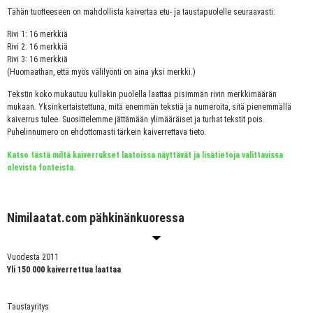
Tähän tuotteeseen on mahdollista kaivertaa etu- ja taustapuolelle seuraavasti:
Rivi 1: 16 merkkiä
Rivi 2: 16 merkkiä
Rivi 3: 16 merkkiä
(Huomaathan, että myös välilyönti on aina yksi merkki.)
Tekstin koko mukautuu kullakin puolella laattaa pisimmän rivin merkkimäärän
mukaan. Yksinkertaistettuna, mitä enemmän tekstiä ja numeroita, sitä pienemmällä
kaiverrus tulee. Suosittelemme jättämään ylimääräiset ja turhat tekstit pois.
Puhelinnumero on ehdottomasti tärkein kaiverrettava tieto.
Katso tästä miltä kaiverrukset laatoissa näyttävät ja lisätietoja valittavissa
olevista fonteista.
Nimilaatat.com pähkinänkuoressa
Vuodesta 2011
Yli 150 000 kaiverrettua laattaa
Taustayritys