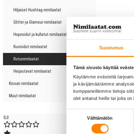
Hiljaiset Hushtag-nimilaatat
Glitter-ja Glamour-nimilaatat
Hopeoidut ja kullatut nimilaatat
Kuvioidut nimilaatat
Suostumus
Rotunimilaatat
Tämä sivusto käyttää eväste
Heijastavat nimilaatat
Käytämme evästeitä tarjoama
Kissan nimilaatat
ja kävijämäärämme analysoim
kumppaneillemme tietoja siitä
Muut nimilaatat
olet antanut heille tai joita o
Suostumuksen
0,0
Välttämätön
valinta
5 tähteä