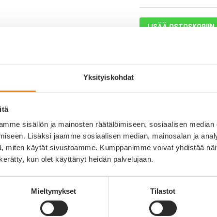
LISÄÄ OSTOSKORIIN
Yksityiskohdat
itä
mme sisällön ja mainosten räätälöimiseen, sosiaalisen median
iseen. Lisäksi jaamme sosiaalisen median, mainosalan ja analy
, miten käytät sivustoamme. Kumppanimme voivat yhdistää näitä t
n kerätty, kun olet käyttänyt heidän palvelujaan.
Tuotekuvaus
Mieltymykset
Tilastot
0%