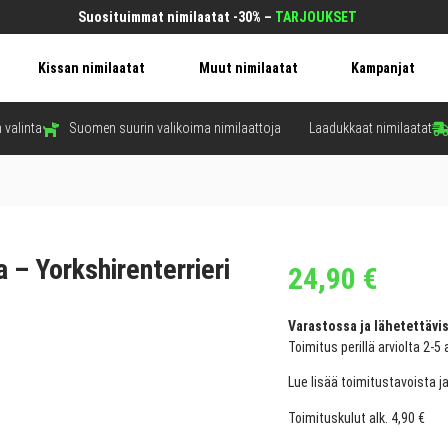
Suosituimmat nimilaatat -30% –
TARJOUKSET
Kissan nimilaatat
Muut nimilaatat
Kampanjat
 valinta
Suomen suurin valikoima nimilaattoja
Laadukkaat nimilaatat
a – Yorkshirenterrieri
24,90
€
Varastossa ja lähetettävis
Toimitus perillä arviolta 2-5 
Lue lisää toimitustavoista j
Toimituskulut alk. 4,90 €