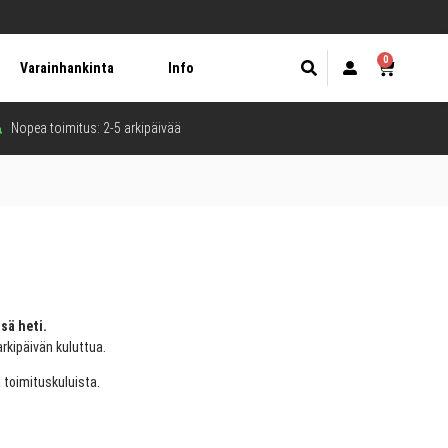
0
Varainhankinta
Info
Nopea toimitus: 2-5 arkipäivää
sä heti.
arkipäivän kuluttua.
a toimituskuluista.