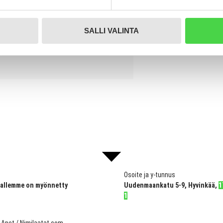
0%
0%
SALLI VALINTA
0%
0%
Osoite ja y-tunnus
pallemme on myönnetty
Uudenmaankatu 5-9, Hyvinkää,
1
1
Apet / Nimilaatat.com