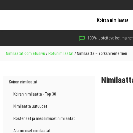
Koiran nimilaatat
100% luotettava kotimainen
Nimilaatat.com etusivu
/
Rotunimilaatat
/
Nimilaatta – Yorkshirenterrieri
Nimilaatt
Koiran nimilaatat
Koiran nimilaatta - Top 30
Nimilaatta uutuudet
Rosteriset ja messinkiset nimilaatat
Alumiiniset nimilaatat