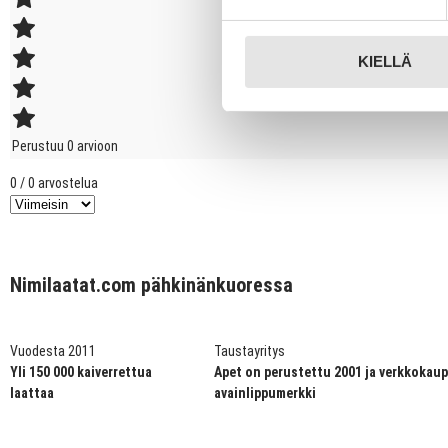
4 tähteä
3 tähteä
KIELLÄ
2 tähteä
1 tähti
Perustuu 0 arvioon
0 / 0 arvostelua
Nimilaatat.com pähkinänkuoressa
Vuodesta 2011
Taustayritys
Yli 150 000 kaiverrettua
Apet on perustettu 2001 ja verkkokau
laattaa
avainlippumerkki