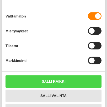
Suostumuksen
Välttämätön
valinta
LISÄÄ OSTOSKORIIN
Mieltymykset
Tuotekuvaus
0,0
Tilastot
Markkinointi
Perustuu 0 arvioon
SALLI KAIKKI
5 tähteä
0%
4 tähteä
0%
SALLI VALINTA
3 tähteä
0%
2 tähteä
0%