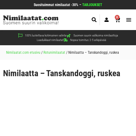
Suosituimmat nimilaatat -30% –
TARJOUKSET
0
Koir
Kiss
Muut
100% luotettava kotimainen valinta
Suomen suurin valikoima nimilaattoja
Laadukkaat nimilaatat
Nopea toimitus: 2-5 arkipäivää
Nimilaatat.com etusivu
/
Rotunimilaatat
/
Nimilaatta – Tanskandoggi, ruskea
Nimilaatta – Tanskandoggi, ruskea