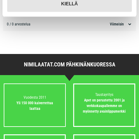
1 tähti
0%
KIELLÄ
0 / 0 arvostelua
NIMILAATAT.COM PÄHKINÄNKUORESSA
Taustayritys
Vuodesta 2011
Apet on perustettu 2001 ja
Yli 150 000 kaiverrettua
verkkokaupallemme on
laattaa
myönnetty avainlippumerkki