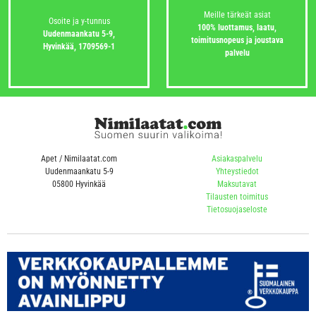
Meille tärkeät asiat
Osoite ja y-tunnus
100% luottamus, laatu,
Uudenmaankatu 5-9,
toimitusnopeus ja joustava
Hyvinkää,
1709569-1
palvelu
Apet / Nimilaatat.com
Asiakaspalvelu
Uudenmaankatu 5-9
Yhteystiedot
05800 Hyvinkää
Maksutavat
Tilausten toimitus
Tietosuojaseloste