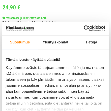
24,90
€
Varastossa ja lähetettävissä heti.
Toimitus perillä arviolta 2-5 arkipäivän kuluttua.
Lue lisää toimitustavoista ja toimituskuluista.
Toimituskulut alk. 4,90 €
Suostumus
Yksityiskohdat
Tietoja
Tämä sivusto käyttää evästeitä
Käytämme evästeitä tarjoamamme sisällön ja mainosten
räätälöimiseen, sosiaalisen median ominaisuuksien
tukemiseen ja kävijämäärämme analysoimiseen. Lisäksi
jaamme sosiaalisen median, mainosalan ja analytiikka-
alan kumppaneillemme tietoja siitä, miten käytät
sivustoamme. Kumppanimme voivat yhdistää näitä
tietoja muihin tietoihin, joita olet antanut heille tai joita on
kerätty, kun olet käyttänyt heidän palvelujaan.