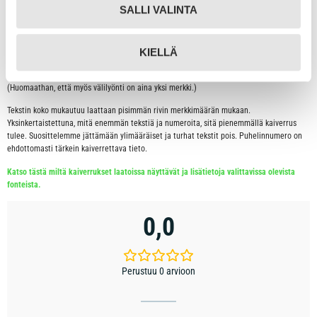
Kaiverrus tulee laattaan aina keskitetysti keskelle laattaa. Rivitämme toivotun
SALLI VALINTA
kaiverruksen aina mahdollisimman tyylikkääksi ja luettavaksi.
Tähän tuotteeseen on mahdollista kaivertaa taustapuolelle seuraavasti:
KIELLÄ
Rivi 1: 16 merkkiä
Rivi 2: 16 merkkiä
(Huomaathan, että myös välilyönti on aina yksi merkki.)
Tekstin koko mukautuu laattaan pisimmän rivin merkkimäärän mukaan.
Yksinkertaistettuna, mitä enemmän tekstiä ja numeroita, sitä pienemmällä kaiverrus
tulee. Suosittelemme jättämään ylimääräiset ja turhat tekstit pois. Puhelinnumero on
ehdottomasti tärkein kaiverrettava tieto.
Katso tästä miltä kaiverrukset laatoissa näyttävät ja lisätietoja valittavissa olevista
fonteista.
0,0
Perustuu 0 arvioon