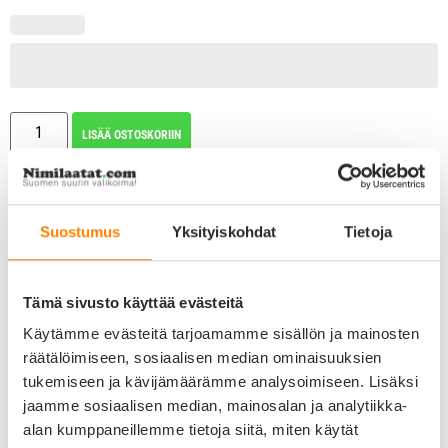
LISÄÄ OSTOSKORIIN
Kaiverrus ja kiinnitysrengas sisältyy nimilaatan hintaan!
Suostumus
Yksityiskohdat
Tietoja
Tärkeimmät tuotetiedot
Väri ja design: harmaa pieni glitter tassu
Materiaali: zamak, pinnassa emalipinnoite
Tämä sivusto käyttää evästeitä
Koko: 2,0 x 2,0 cm
Paksuus: n. 2,5 mm
Käytämme evästeitä tarjoamamme sisällön ja mainosten
Paino: n. 5 grammaa
räätälöimiseen, sosiaalisen median ominaisuuksien
Kaiverrus
tukemiseen ja kävijämäärämme analysoimiseen. Lisäksi
Mahdollista kaivertaa taustapuolelle
Max. kaksi riviä/puoli
jaamme sosiaalisen median, mainosalan ja analytiikka-
Max. 16 merkkiä/rivi
alan kumppaneillemme tietoja siitä, miten käytät
Katso valittavissa olevat fontit tästä