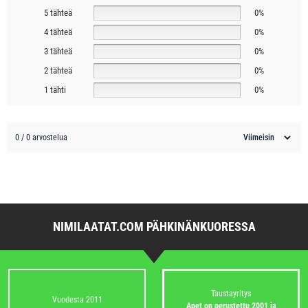
5 tähteä
0%
4 tähteä
0%
3 tähteä
0%
2 tähteä
0%
1 tähti
0%
0 / 0 arvostelua
NIMILAATAT.COM PÄHKINÄNKUORESSA
Taustayritys
Vuodesta 2011
Apet on perustettu 2001 ja