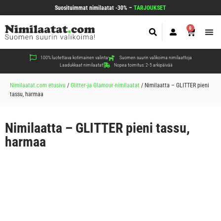
Suosituimmat nimilaatat -30% –
TARJOUKSET
0
Koir
Kiss
Muut
100% luotettava kotimainen valinta
Suomen suurin valikoima nimilaattoja
Laadukkaat nimilaatat
Nopea toimitus: 2-5 arkipäivää
Nimilaatat.com etusivu
/
Glitter-ja Glamour-nimilaatat
/
Nimilaatta – GLITTER pieni
tassu, harmaa
Nimilaatta – GLITTER pieni tassu,
harmaa