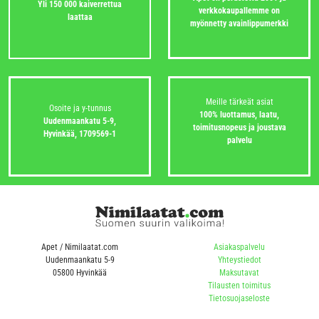
Yli 150 000 kaiverrettua
verkkokaupallemme on
laattaa
myönnetty avainlippumerkki
Meille tärkeät asiat
Osoite ja y-tunnus
100% luottamus, laatu,
Uudenmaankatu 5-9,
toimitusnopeus ja joustava
Hyvinkää,
1709569-1
palvelu
Apet / Nimilaatat.com
Asiakaspalvelu
Uudenmaankatu 5-9
Yhteystiedot
05800 Hyvinkää
Maksutavat
Tilausten toimitus
Tietosuojaseloste