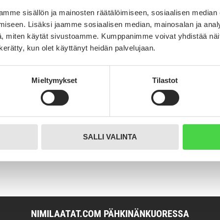
mme sisällön ja mainosten räätälöimiseen, sosiaalisen median
iseen. Lisäksi jaamme sosiaalisen median, mainosalan ja analy
, miten käytät sivustoamme. Kumppanimme voivat yhdistää näitä t
Tuotekuvaus
n kerätty, kun olet käyttänyt heidän palvelujaan.
0%
0%
0%
Mieltymykset
Tilastot
0%
0%
SALLI VALINTA
NIMILAATAT.COM PÄHKINÄNKUORESSA