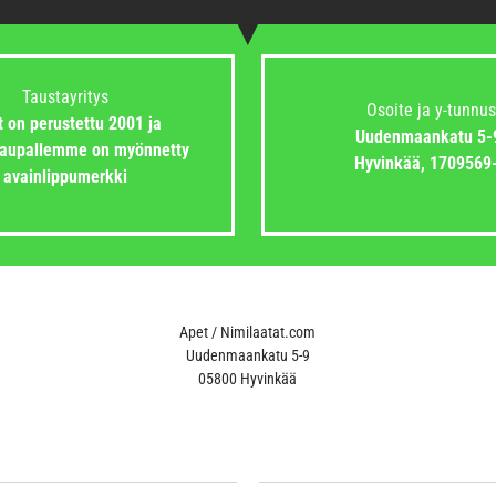
Taustayritys
Osoite ja y-tunnus
 on perustettu 2001 ja
Uudenmaankatu 5-
aupallemme on myönnetty
Hyvinkää,
1709569
avainlippumerkki
Apet / Nimilaatat.com
Uudenmaankatu 5-9
05800 Hyvinkää