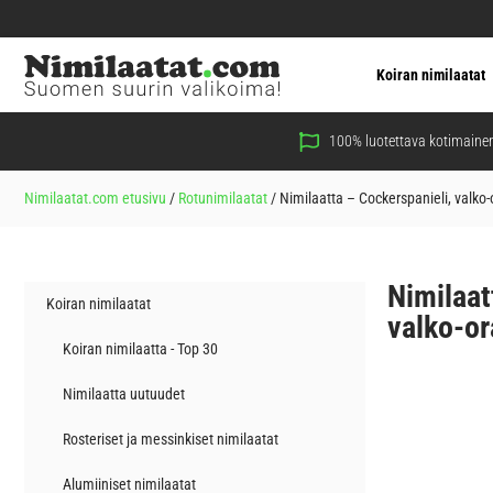
Koiran nimilaatat
100% luotettava kotimainen
Nimilaatat.com etusivu
/
Rotunimilaatat
/
Nimilaatta – Cockerspanieli, valko-
Nimilaat
Koiran nimilaatat
valko-or
Koiran nimilaatta - Top 30
Nimilaatta uutuudet
Rosteriset ja messinkiset nimilaatat
Alumiiniset nimilaatat