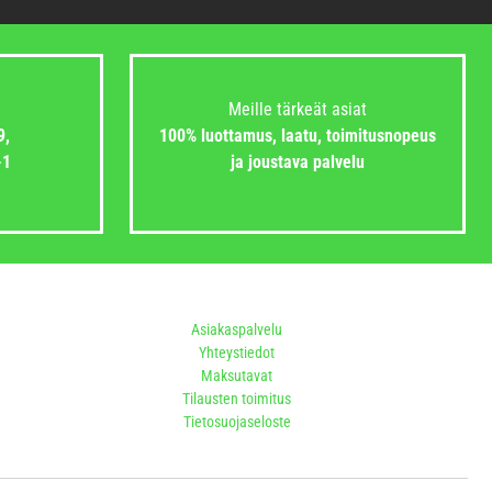
Meille tärkeät asiat
9,
100% luottamus, laatu, toimitusnopeus
-1
ja joustava palvelu
Asiakaspalvelu
Yhteystiedot
Maksutavat
Tilausten toimitus
Tietosuojaseloste