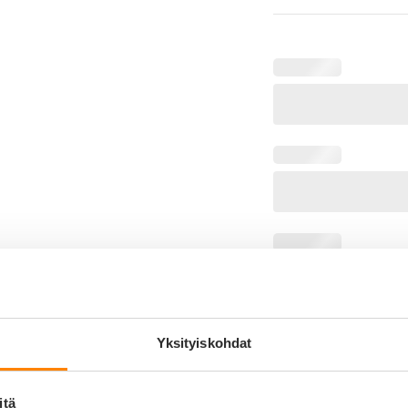
Yksityiskohdat
LISÄÄ OST
itä