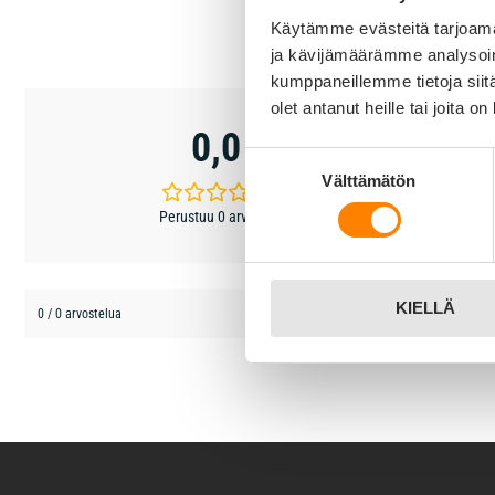
Käytämme evästeitä tarjoama
ja kävijämäärämme analysoim
kumppaneillemme tietoja siitä
olet antanut heille tai joita o
5 tähteä
0,0
4 tähteä
Suostumuksen
3 tähteä
Välttämätön
valinta
2 tähteä
Perustuu 0 arvioon
1 tähti
KIELLÄ
0 / 0 arvostelua