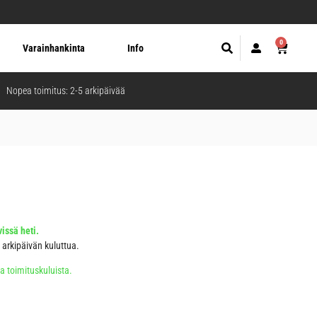
0
Varainhankinta
Info
Nopea toimitus: 2-5 arkipäivää
issä heti.
5 arkipäivän kuluttua.
ja toimituskuluista.