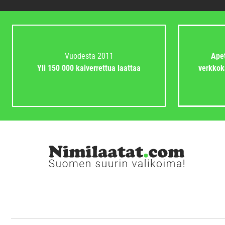
Vuodesta 2011
Apet
Yli 150 000 kaiverrettua laattaa
verkkok