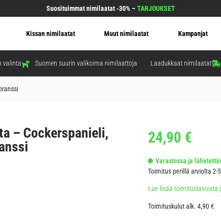
Suosituimmat nimilaatat -30% –
TARJOUKSET
Kissan nimilaatat
Muut nimilaatat
Kampanjat
 valinta
Suomen suurin valikoima nimilaattoja
Laadukkaat nimilaatat
oranssi
ta – Cockerspanieli,
24,90
€
anssi
Varastossa ja lähetettäv
Toimitus perillä arviolta 2-
Lue lisää toimitustavoista 
Toimituskulut alk. 4,90 €