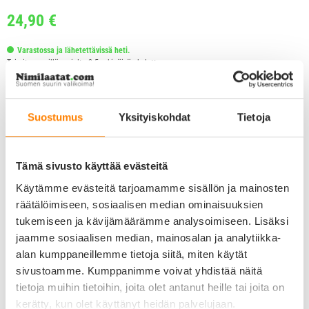
24,90
€
Varastossa ja lähetettävissä heti.
Toimitus perillä arviolta 2-5 arkipäivän kuluttua.
Lue lisää toimitustavoista ja toimituskuluista.
Toimituskulut alk. 4,90 €
Suostumus
Yksityiskohdat
Tietoja
Tämä sivusto käyttää evästeitä
Käytämme evästeitä tarjoamamme sisällön ja mainosten
räätälöimiseen, sosiaalisen median ominaisuuksien
tukemiseen ja kävijämäärämme analysoimiseen. Lisäksi
jaamme sosiaalisen median, mainosalan ja analytiikka-
alan kumppaneillemme tietoja siitä, miten käytät
sivustoamme. Kumppanimme voivat yhdistää näitä
tietoja muihin tietoihin, joita olet antanut heille tai joita on
kerätty, kun olet käyttänyt heidän palvelujaan.