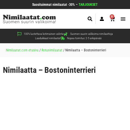
Suosituimmat nimilaatat -30% –
TARJOUKSET
0
Koir
Kiss
Muut
100% luotettava kotimainen valinta
Suomen suurin valikoima nimilaattoja
Laadukkaat nimilaatat
Nopea toimitus: 2-5 arkipäivää
Nimilaatat.com etusivu
/
Rotunimilaatat
/
Nimilaatta – Bostoninterrieri
Nimilaatta – Bostoninterrieri