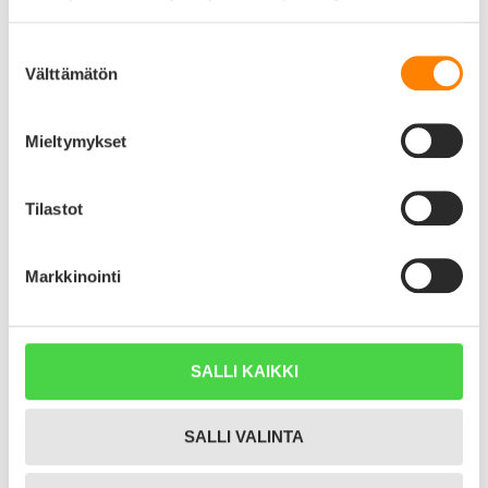
Suostumuksen
Välttämätön
valinta
LISÄÄ OSTOSKORIIN
Mieltymykset
Tuotekuvaus
0,0
Tilastot
Markkinointi
Perustuu 0 arvioon
SALLI KAIKKI
5 tähteä
0%
4 tähteä
0%
SALLI VALINTA
3 tähteä
0%
2 tähteä
0%