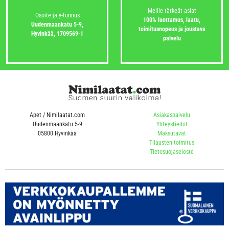
Meille tärkeät asiat
Osoite ja y-tunnus
100% luottamus, laatu,
Uudenmaankatu 5-9,
toimitusnopeus ja joustava
Hyvinkää,
1709569-1
palvelu
Apet / Nimilaatat.com
Asiakaspalvelu
Uudenmaankatu 5-9
Yhteystiedot
05800 Hyvinkää
Maksutavat
Tilausten toimitus
Tietosuojaseloste