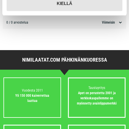
1 tähti
0%
KIELLÄ
0 / 0 arvostelua
NIMILAATAT.COM PÄHKINÄNKUORESSA
Taustayritys
Vuodesta 2011
Apet on perustettu 2001 ja
Yli 150 000 kaiverrettua
verkkokaupallemme on
laattaa
myönnetty avainlippumerkki