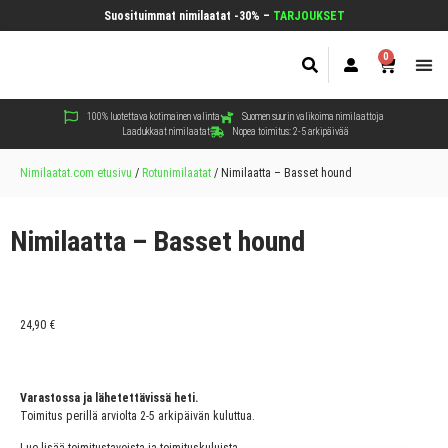
Suosituimmat nimilaatat -30% –
TARJOUKSET
0
Koir
Kiss
Muut
100% luotettava kotimainen valinta
Suomen suurin valikoima nimilaattoja
Laadukkaat nimilaatat
Nopea toimitus: 2-5 arkipäivää
Nimilaatat.com etusivu
/
Rotunimilaatat
/
Nimilaatta – Basset hound
Nimilaatta – Basset hound
24,90
€
Varastossa ja lähetettävissä heti.
Toimitus perillä arviolta 2-5 arkipäivän kuluttua.