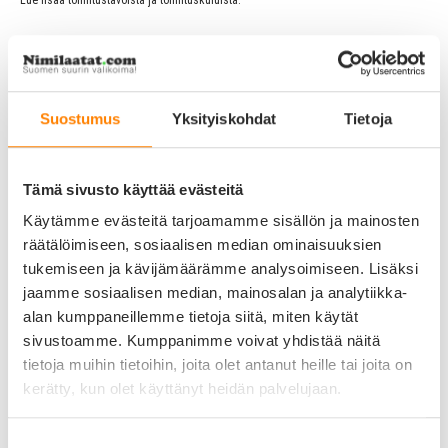
Lue lisää toimitustavoista ja toimituskuluista.
Toimituskulut alk. 4,90 €
Suostumus
Yksityiskohdat
Tietoja
LISÄÄ OSTOSKORIIN
Tämä sivusto käyttää evästeitä
0,0
Käytämme evästeitä tarjoamamme sisällön ja mainosten
räätälöimiseen, sosiaalisen median ominaisuuksien
tukemiseen ja kävijämäärämme analysoimiseen. Lisäksi
jaamme sosiaalisen median, mainosalan ja analytiikka-
alan kumppaneillemme tietoja siitä, miten käytät
sivustoamme. Kumppanimme voivat yhdistää näitä
tietoja muihin tietoihin, joita olet antanut heille tai joita on
kerätty, kun olet käyttänyt heidän palvelujaan.
Perustuu 0 arvioon
5 tähteä
0%
Suostumuksen
4 tähteä
0%