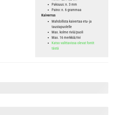
Paksuus: n. 3 mm
Paino: n. 6 grammaa
Kaiverrus
Mahdollista kaivertaa etu- ja
taustapuolelle
Max. kolme riviä/puoli
Max. 16 merkkiä/rivi
Katso valittavissa olevat fontit
tästä