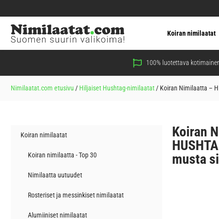
Koiran nimilaatat
100% luotettava kotimainen
Nimilaatat.com etusivu
/
Hiljaiset Hushtag-nimilaatat
/
Koiran Nimilaatta – H
Koiran N
Koiran nimilaatat
HUSHTAG
Koiran nimilaatta - Top 30
musta si
Nimilaatta uutuudet
Rosteriset ja messinkiset nimilaatat
Alumiiniset nimilaatat