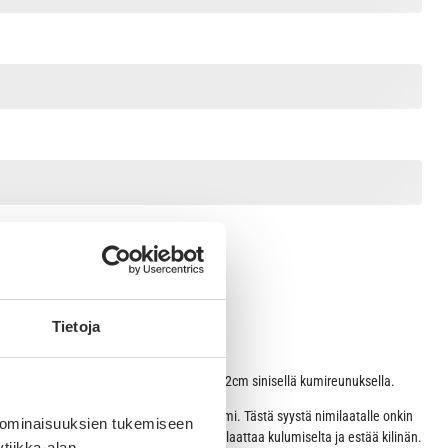
Tietoja
n HUSHTAG alumiini iso musta luu 4,2 x 3,2cm sinisellä kumireunuksella.
tyy täysin uniikilla tavalla metalli ja kumi. Tästä syystä nimilaatalle onkin
 ominaisuuksien tukemiseen
an integroitu kestävä kumireunus suojaa laattaa kulumiselta ja estää kilinän.
tiikka-alan