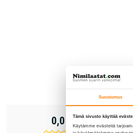
Suostumus
5 tähteä
Tämä sivusto käyttää eväste
0,0
4 tähteä
Käytämme evästeitä tarjoama
3 tähteä
ja kävijämäärämme analysoim