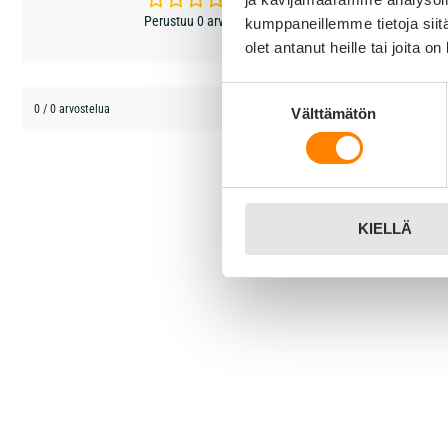
2 tähteä
Perustuu 0 arvioon
kumppaneillemme tietoja siitä
1 tähti
olet antanut heille tai joita o
Suostumuksen
0 / 0 arvostelua
Välttämätön
valinta
KIELLÄ