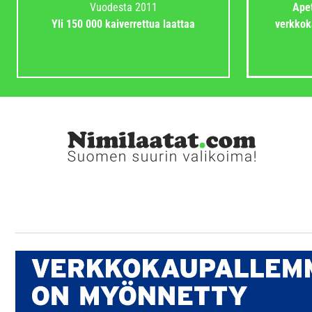
Vuodesta 2011
Apet
Yli 150 000 kaiverrettua laattaa
verkkok