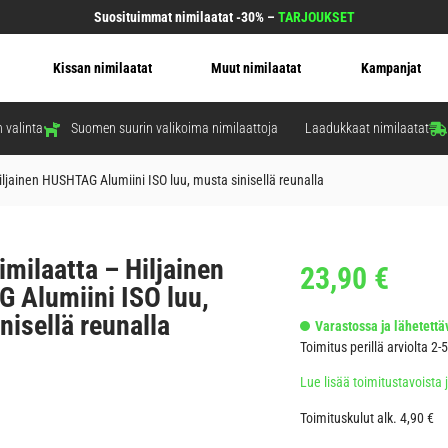
Suosituimmat nimilaatat -30% –
TARJOUKSET
Kissan nimilaatat
Muut nimilaatat
Kampanjat
 valinta
Suomen suurin valikoima nimilaattoja
Laadukkaat nimilaatat
iljainen HUSHTAG Alumiini ISO luu, musta sinisellä reunalla
imilaatta – Hiljainen
23,90
€
 Alumiini ISO luu,
nisellä reunalla
Varastossa ja lähetettäv
Toimitus perillä arviolta 2-
Lue lisää toimitustavoista 
Toimituskulut alk. 4,90 €