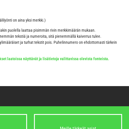
ilyönti on aina yksi merkki.)
lakin puolella laattaa pisimmän rivin merkkimäärän mukaan.
enemmän tekstiä ja numeroita, sitä pienemmällä kaiverrus tulee.
imääräiset ja turhat tekstit pois. Puhelinnumero on ehdottomasti tärkein
set laatoissa näyttävät ja lisätietoja valittavissa olevista fonteista.
Meille tärkeät asiat