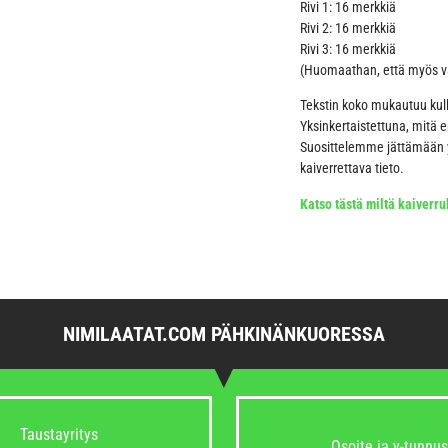
Rivi 1: 16 merkkiä
Rivi 2: 16 merkkiä
Rivi 3: 16 merkkiä
(Huomaathan, että myös väl
Tekstin koko mukautuu kul
Yksinkertaistettuna, mitä 
Suosittelemme jättämään yl
kaiverrettava tieto.
Katso tästä miltä kaiverruk
NIMILAATAT.COM PÄHKINÄNKUORESSA
Taustayritys
Osoite ja y-tunnus