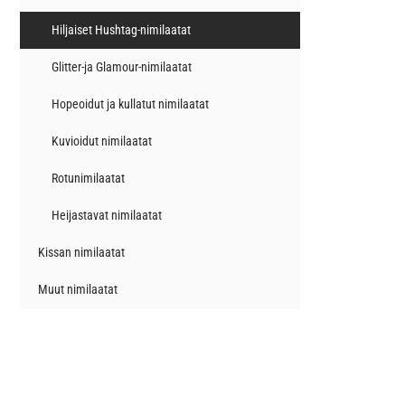
Hiljaiset Hushtag-nimilaatat
Glitter-ja Glamour-nimilaatat
Hopeoidut ja kullatut nimilaatat
Kuvioidut nimilaatat
Rotunimilaatat
Heijastavat nimilaatat
Kissan nimilaatat
Muut nimilaatat