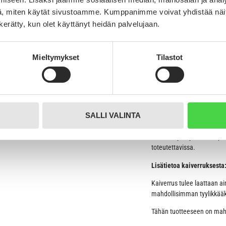
0%
, miten käytät sivustoamme. Kumppanimme voivat yhdistää näitä t
Kevyet alumiiniset HUSHTA
0%
nimilaattoja voisi hyvin kuv
n kerätty, kun olet käyttänyt heidän palvelujaan.
Kaiverrusjälki on syvä ja e
Kaiverrettu teksti on luett
Mieltymykset
Tilastot
Ilmoitettu hinta sisältää l
kahdelle puolelle toivees
Kirjoitathan nimilaattaan 
mahdollista kaivertaa etu- 
SALLI VALINTA
puolelle nimilaattaa.
Otamme yhteyttä sähköposti
toteutettavissa.
Lisätietoa kaiverruksesta
Kaiverrus tulee laattaan ai
mahdollisimman tyylikkääks
Tähän tuotteeseen on mahdo