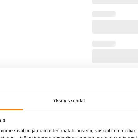
LISÄÄ OSTOSKORIIN
Yksityiskohdat
Tuotekuvaus
0%
Koiran nimikyltti – äänetö
itä
0%
HUSHTAG-nimilaatoissa yhdis
mme sisällön ja mainosten räätälöimiseen, sosiaalisen median
0%
myönnetty patentti! Laatta
iseen. Lisäksi jaamme sosiaalisen median, mainosalan ja analy