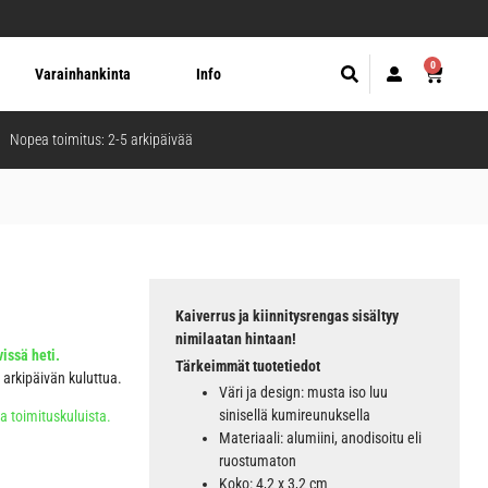
0
Varainhankinta
Info
Nopea toimitus: 2-5 arkipäivää
Kaiverrus ja kiinnitysrengas sisältyy
nimilaatan hintaan!
issä heti.
Tärkeimmät tuotetiedot
5 arkipäivän kuluttua.
Väri ja design: musta iso luu
sinisellä kumireunuksella
ja toimituskuluista.
Materiaali: alumiini, anodisoitu eli
ruostumaton
Koko: 4,2 x 3,2 cm