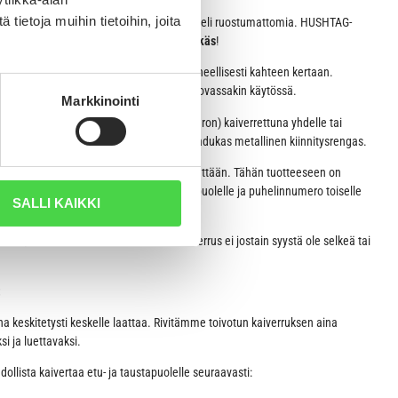
ietoja muihin tietoihin, joita
G-nimilaatat ovat anodisoitua alumiinia, eli ruostumattomia. HUSHTAG-
ailla termeillä “
äänetön”, kestävä ja tyylikäs
!
rittäin siisti, koska kaiverramme laatan koneellisesti kahteen kertaan.
avissa laatasta vuosia, vaikka laatta olisi kovassakin käytössä.
Markkinointi
yhyen tekstin (esim. nimen ja puhelinnumeron) kaiverrettuna yhdelle tai
i mukaan. Tuotteen mukana tulee myös laadukas metallinen kiinnitysrengas.
haluamasi kaiverruksen sille varattuun kenttään. Tähän tuotteeseen on
ja/tai taustapuolelle. Esim. nimi toiselle puolelle ja puhelinnumero toiselle
SALLI KAIKKI
tse, mikäli nimilaattaan toivomasi kaiverrus ei jostain syystä ole selkeä tai
:
na keskitetysti keskelle laattaa. Rivitämme toivotun kaiverruksen aina
i ja luettavaksi.
llista kaivertaa etu- ja taustapuolelle seuraavasti: