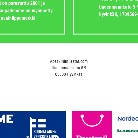
 on perustettu 2001 ja
Uudenmaankatu 5-
aupallemme on myönnetty
Hyvinkää,
1709569
avainlippumerkki
Apet / Nimilaatat.com
Uudenmaankatu 5-9
05800 Hyvinkää