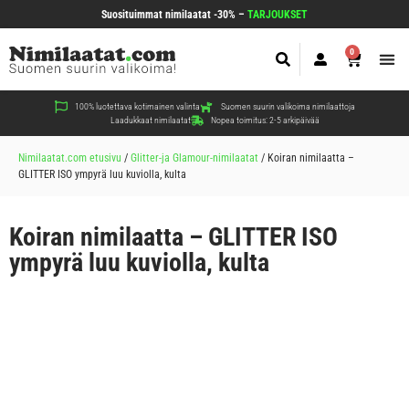
Suosituimmat nimilaatat -30% –
TARJOUKSET
0
Koir
Kiss
Muut
100% luotettava kotimainen valinta
Suomen suurin valikoima nimilaattoja
Laadukkaat nimilaatat
Nopea toimitus: 2-5 arkipäivää
Nimilaatat.com etusivu
/
Glitter-ja Glamour-nimilaatat
/
Koiran nimilaatta –
GLITTER ISO ympyrä luu kuviolla, kulta
Koiran nimilaatta – GLITTER ISO
ympyrä luu kuviolla, kulta