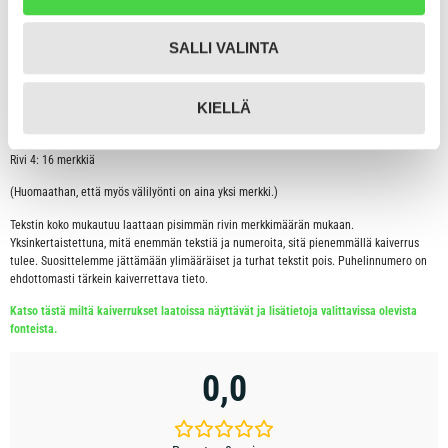
Kaiverrus tulee laattaan aina keskitetysti keskelle laattaa. Rivitämme toivotun
kaiverruksen aina mahdollisimman tyylikkääksi ja luettavaksi.
SALLI VALINTA
Tähän tuotteeseen on mahdollista kaivertaa taustapuolelle seuraavasti:
Rivi 1: 16 merkkiä
KIELLÄ
Rivi 2: 16 merkkiä
Rivi 3: 16 merkkiä
Rivi 4: 16 merkkiä
(Huomaathan, että myös välilyönti on aina yksi merkki.)
Tekstin koko mukautuu laattaan pisimmän rivin merkkimäärän mukaan.
Yksinkertaistettuna, mitä enemmän tekstiä ja numeroita, sitä pienemmällä kaiverrus
tulee. Suosittelemme jättämään ylimääräiset ja turhat tekstit pois. Puhelinnumero on
ehdottomasti tärkein kaiverrettava tieto.
Katso tästä miltä kaiverrukset laatoissa näyttävät ja lisätietoja valittavissa olevista
fonteista.
0,0