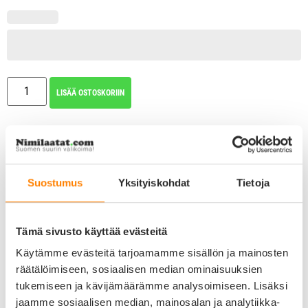
LISÄÄ OSTOSKORIIN
Kaiverrus ja kiinnitysrengas sisältyy nimilaatan hintaan!
Tärkeimmät tuotetiedot
Suostumus
Yksityiskohdat
Tietoja
Väri ja design: kullattu iso glitter ympyrä mustalla luu kuviolla
Materiaali: zamak, 24 karaatin kultaus ja pinnassa emalipinnoite
Koko: 3,2 x 3,2 cm
Paksuus: n. 2,5 mm
Tämä sivusto käyttää evästeitä
Paino: n. 10 grammaa
Kaiverrus
Käytämme evästeitä tarjoamamme sisällön ja mainosten
Mahdollista kaivertaa taustapuolelle
räätälöimiseen, sosiaalisen median ominaisuuksien
Max. neljä riviä/puoli
tukemiseen ja kävijämäärämme analysoimiseen. Lisäksi
Max. 16 merkkiä/rivi
Katso valittavissa olevat fontit tästä
jaamme sosiaalisen median, mainosalan ja analytiikka-