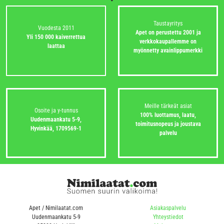
Taustayritys
Vuodesta 2011
Apet on perustettu 2001 ja
Yli 150 000 kaiverrettua
verkkokaupallemme on
laattaa
myönnetty avainlippumerkki
Meille tärkeät asiat
Osoite ja y-tunnus
100% luottamus, laatu,
Uudenmaankatu 5-9,
toimitusnopeus ja joustava
Hyvinkää,
1709569-1
palvelu
Apet / Nimilaatat.com
Asiakaspalvelu
Uudenmaankatu 5-9
Yhteystiedot