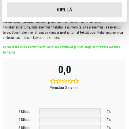
Rivi 3: 16 merkkiä
KIELLÄ
(Huomaathan, että myös välilyönti on aina yksi merkki.)
Tekstin koko mukautuu laattaan pisimmän rivin merkkimäärän mukaan.
Yksinkertaistettuna, mitä enemmän tekstiä ja numeroita, sitä pienemmällä kaiverrus
tulee. Suosittelemme jättämään ylimääräiset ja turhat tekstit pois. Puhelinnumero on
ehdottomasti tärkein kaiverrettava tieto.
Katso tästä miltä kaiverrukset laatoissa näyttävät ja lisätietoja valittavissa olevista
fonteista.
0,0
Perustuu 0 arvioon
5 tähteä
0%
4 tähteä
0%
3 tähteä
0%