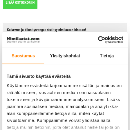
LISÄÄ OSTOSKORIIN
Kaiverrus ja kiinnitysrengas sisältyy nimilaatan hintaan!
Tärkeimmät tuotetiedot
Väri ja design: Swarovski kristallein koristeltu kullattu pieni luu
Materiaali: pronssia, 24k kultaus
Koko: 2,9 x 2,0 cm
Suostumus
Yksityiskohdat
Tietoja
Paksuus: n. 2 mm
Paino: n. 10 grammaa
Kaiverrus
Mahdollista kaivertaa taustapuolelle
Tämä sivusto käyttää evästeitä
Max. kolme riviä/puoli
Max. 16 merkkiä/rivi
Käytämme evästeitä tarjoamamme sisällön ja mainosten
Katso valittavissa olevat fontit tästä
räätälöimiseen, sosiaalisen median ominaisuuksien
tukemiseen ja kävijämäärämme analysoimiseen. Lisäksi
Tuotekuvaus
jaamme sosiaalisen median, mainosalan ja analytiikka-
Koiran nimikyltti – GLAM SWAROVSKI kullattu pieni luu 2,9cm x 2,0cm.
alan kumppaneillemme tietoja siitä, miten käytät
Uskomattoman upeat GLAM-nimilaatat on koristeltu kirkkaasti kimaltelevilla Swarovski
sivustoamme. Kumppanimme voivat yhdistää näitä
kristalleilla ja ne on kiinnitetty siten, että pysyvät varmasti laatassa kiinni. GLAM-
tietoja muihin tietoihin, joita olet antanut heille tai joita on
nimilaatat on valmistettu pronssista, joten kestävämpää laattaa saa etsiä, mutta tuskin