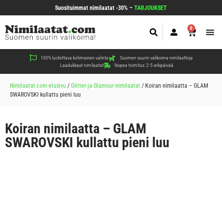
Suosituimmat nimilaatat -30% –
TARJOUKSET
0
Koir
Kiss
Muut
100% luotettava kotimainen valinta
Suomen suurin valikoima nimilaattoja
Laadukkaat nimilaatat
Nopea toimitus: 2-5 arkipäivää
Nimilaatat.com etusivu
/
Glitter-ja Glamour-nimilaatat
/
Koiran nimilaatta – GLAM
SWAROVSKI kullattu pieni luu
Koiran nimilaatta – GLAM
SWAROVSKI kullattu pieni luu