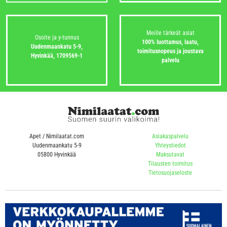
Meille tärkeät asiat
Osoite ja y-tunnus
100% luottamus, laatu,
Uudenmaankatu 5-9,
toimitusnopeus ja joustava
Hyvinkää,
1709569-1
palvelu
Apet / Nimilaatat.com
Asiakaspalvelu
Uudenmaankatu 5-9
Yhteystiedot
05800 Hyvinkää
Maksutavat
Tilausten toimitus
Tietosuojaseloste