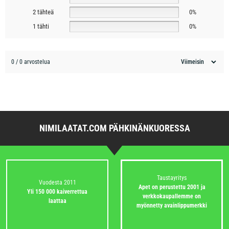
2 tähteä
0%
1 tähti
0%
0 / 0 arvostelua
NIMILAATAT.COM PÄHKINÄNKUORESSA
Taustayritys
Vuodesta 2011
Apet on perustettu 2001 ja
Yli 150 000 kaiverrettua
verkkokaupallemme on
laattaa
myönnetty avainlippumerkki