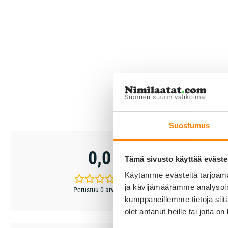
Suostumus
5 tähteä
0,0
4 tähteä
Tämä sivusto käyttää eväste
3 tähteä
Käytämme evästeitä tarjoama
2 tähteä
ja kävijämäärämme analysoim
Perustuu 0 arvioon
kumppaneillemme tietoja siitä
1 tähti
olet antanut heille tai joita o