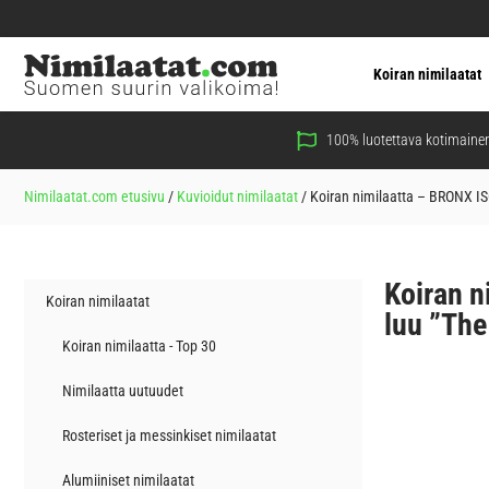
Koiran nimilaatat
100% luotettava kotimainen
Nimilaatat.com etusivu
/
Kuvioidut nimilaatat
/
Koiran nimilaatta – BRONX IS
Koiran n
Koiran nimilaatat
luu ”The
Koiran nimilaatta - Top 30
Nimilaatta uutuudet
Rosteriset ja messinkiset nimilaatat
Alumiiniset nimilaatat