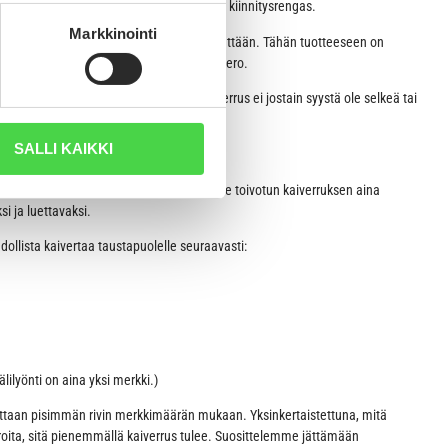
 mukana tulee myös laadukas metallinen kiinnitysrengas.
Markkinointi
haluamasi kaiverruksen sille varattuun kenttään. Tähän tuotteeseen on
 taustapuolelle. Esim. nimi ja puhelinnumero.
tse, mikäli nimilaattaan toivomasi kaiverrus ei jostain syystä ole selkeä tai
SALLI KAIKKI
:
na keskitetysti keskelle laattaa. Rivitämme toivotun kaiverruksen aina
i ja luettavaksi.
llista kaivertaa taustapuolelle seuraavasti:
ilyönti on aina yksi merkki.)
ttaan pisimmän rivin merkkimäärän mukaan. Yksinkertaistettuna, mitä
ita, sitä pienemmällä kaiverrus tulee. Suosittelemme jättämään