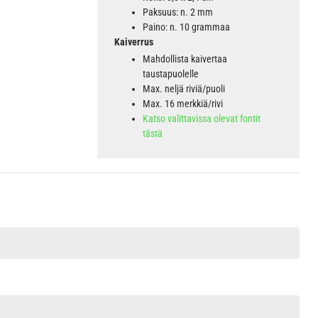
Paksuus: n. 2 mm
Paino: n. 10 grammaa
Kaiverrus
Mahdollista kaivertaa
taustapuolelle
Max. neljä riviä/puoli
Max. 16 merkkiä/rivi
Katso valittavissa olevat fontit
tästä