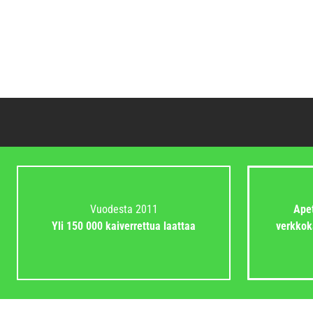
Vuodesta 2011
Apet
Yli 150 000 kaiverrettua laattaa
verkkok