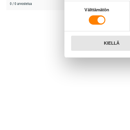
Suostumuksen
0 / 0 arvostelua
Välttämätön
valinta
KIELLÄ