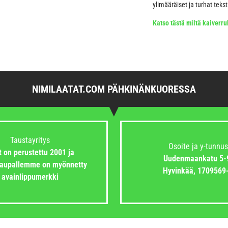
ylimääräiset ja turhat teks
Katso tästä miltä kaiverruk
NIMILAATAT.COM PÄHKINÄNKUORESSA
Taustayritys
Osoite ja y-tunnus
 on perustettu 2001 ja
Uudenmaankatu 5-
aupallemme on myönnetty
Hyvinkää,
1709569
avainlippumerkki