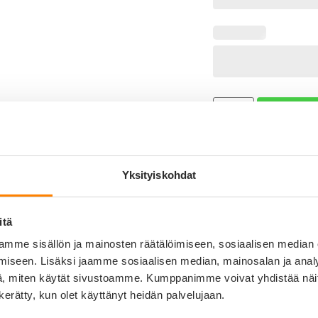
LISÄÄ OST
Yksityiskohdat
Tuotekuvaus
0%
Koiran nimikyltti – BRONX 
0%
itä
Katu-uskottavat BRONX-nimi
0%
taustapuoli on myös antiikk
mme sisällön ja mainosten räätälöimiseen, sosiaalisen median
0%
iseen. Lisäksi jaamme sosiaalisen median, mainosalan ja analy
Kaiverrusjälki on syvä ja e
, miten käytät sivustoamme. Kumppanimme voivat yhdistää näitä t
0%
Kaiverrettu teksti on luett
n kerätty, kun olet käyttänyt heidän palvelujaan.
Ilmoitettu hinta sisältää 