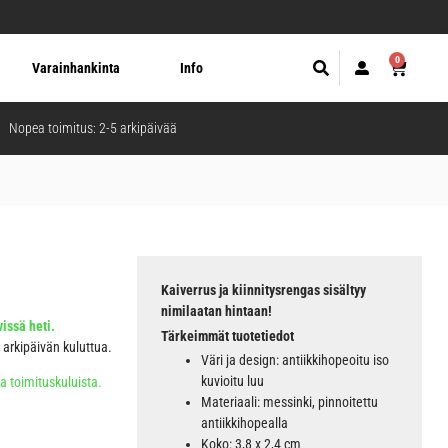
0
Varainhankinta
Info
Nopea toimitus: 2-5 arkipäivää
Kaiverrus ja kiinnitysrengas sisältyy
nimilaatan hintaan!
issä heti.
Tärkeimmät tuotetiedot
5 arkipäivän kuluttua.
Väri ja design: antiikkihopeoitu iso
kuvioitu luu
ja toimituskuluista.
Materiaali: messinki, pinnoitettu
antiikkihopealla
Koko: 3,8 x 2,4 cm