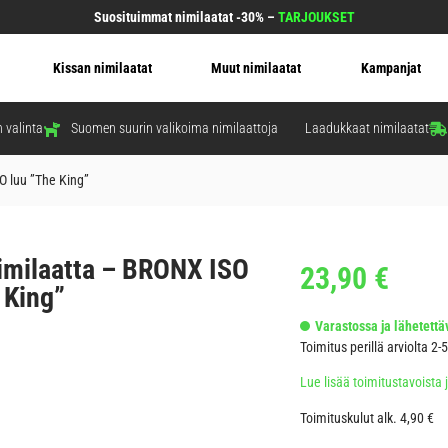
Suosituimmat nimilaatat -30% –
TARJOUKSET
Kissan nimilaatat
Muut nimilaatat
Kampanjat
 valinta
Suomen suurin valikoima nimilaattoja
Laadukkaat nimilaatat
O luu ”The King”
imilaatta – BRONX ISO
23,90
€
 King”
Varastossa ja lähetettäv
Toimitus perillä arviolta 2-
Lue lisää toimitustavoista 
Toimituskulut alk. 4,90 €