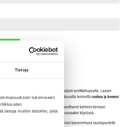
OSKORIIN
Tietoja
ISO luu 3,8cm x 2,4cm The King tekstillä.
laatat on messinkiä ja pinnoitettu tyylikkäästi antiikkihopealla. Laatan
ihopeoitu. Bronx-nimilaattoja voisi hyvin kuvailla termeillä
rouhea ja komea
!
 ominaisuuksien tukemiseen
tiikka-alan
rittäin siisti, koska kaiverramme laatan koneellisesti kahteen kertaan.
ietoja muihin tietoihin, joita
avissa laatasta vuosia, vaikka laatta olisi kovassakin käytössä.
lyhyen tekstin (esim. nimen ja puhelinnumeron) kaiverrettuna taustapuolelle