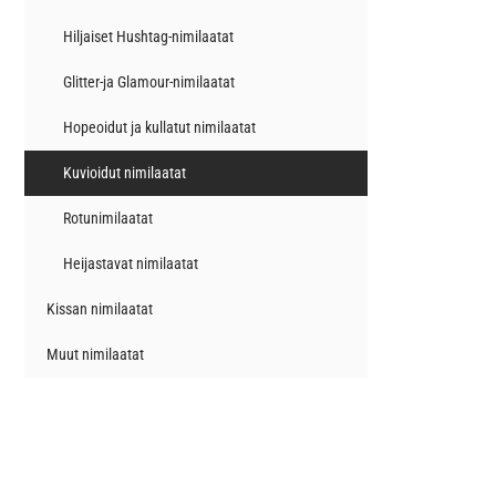
Hiljaiset Hushtag-nimilaatat
Glitter-ja Glamour-nimilaatat
Hopeoidut ja kullatut nimilaatat
Kuvioidut nimilaatat
Rotunimilaatat
Heijastavat nimilaatat
Kissan nimilaatat
Muut nimilaatat