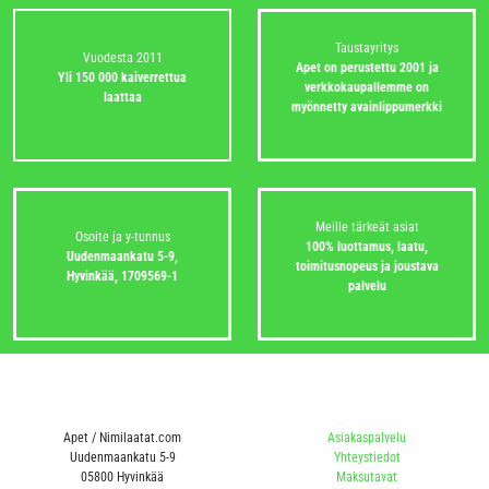
Taustayritys
Vuodesta 2011
Apet on perustettu 2001 ja
Yli 150 000 kaiverrettua
verkkokaupallemme on
laattaa
myönnetty avainlippumerkki
Meille tärkeät asiat
Osoite ja y-tunnus
100% luottamus, laatu,
Uudenmaankatu 5-9,
toimitusnopeus ja joustava
Hyvinkää,
1709569-1
palvelu
Apet / Nimilaatat.com
Asiakaspalvelu
Uudenmaankatu 5-9
Yhteystiedot
05800 Hyvinkää
Maksutavat