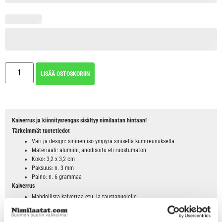
LISÄÄ OSTOSKORIIN
Kaiverrus ja kiinnitysrengas sisältyy nimilaatan hintaan!
Tärkeimmät tuotetiedot
Väri ja design: sininen iso ympyrä sinisellä kumireunuksella
Materiaali: alumiini, anodisoitu eli ruostumaton
Koko: 3,2 x 3,2 cm
Paksuus: n. 3 mm
Paino: n. 6 grammaa
Kaiverrus
Mahdollista kaivertaa etu- ja taustapuolelle
Max. kolme riviä/puoli
Max. 16 merkkiä/rivi