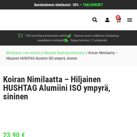
Suosituimmat nimilaatat -30% –
TARJOUKSET
0
Koir
Kiss
Muut
100% luotettava kotimainen valinta
Suomen suurin valikoima nimilaattoja
Laadukkaat nimilaatat
Nopea toimitus: 2-5 arkipäivää
Nimilaatat.com etusivu
/
Hiljaiset Hushtag-nimilaatat
/
Koiran Nimilaatta –
Hiljainen HUSHTAG Alumiini ISO ympyrä, sininen
Koiran Nimilaatta – Hiljainen
HUSHTAG Alumiini ISO ympyrä,
sininen
23,90
€