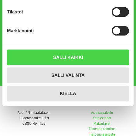
Taustayritys
Vuodesta 2011
Apet on perustettu 2001 ja
Yli 150 000 kaiverrettua
Tilastot
verkkokaupallemme on
laattaa
myönnetty avainlippumerkki
Markkinointi
Meille tärkeät asiat
Osoite ja y-tunnus
100% luottamus, laatu,
SALLI KAIKKI
Uudenmaankatu 5-9,
toimitusnopeus ja joustava
Hyvinkää,
1709569-1
palvelu
SALLI VALINTA
KIELLÄ
Apet / Nimilaatat.com
Asiakaspalvelu
Uudenmaankatu 5-9
Yhteystiedot
05800 Hyvinkää
Maksutavat
Tilausten toimitus
Tietosuojaseloste