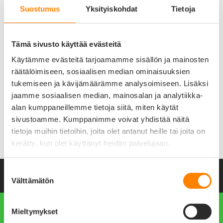
Suostumus
Yksityiskohdat
Tietoja
LED-TURVATUOTTEET
KAULAPANNAT JA HIHNAT
Tämä sivusto käyttää evästeitä
ALE -50%
Käytämme evästeitä tarjoamamme sisällön ja mainosten
räätälöimiseen, sosiaalisen median ominaisuuksien
tukemiseen ja kävijämäärämme analysoimiseen. Lisäksi
jaamme sosiaalisen median, mainosalan ja analytiikka-
alan kumppaneillemme tietoja siitä, miten käytät
sivustoamme. Kumppanimme voivat yhdistää näitä
tietoja muihin tietoihin, joita olet antanut heille tai joita on
KOIRAN KUPIT
MUUT TUOTTEET
kerätty, kun olet käyttänyt heidän palvelujaan.
Suostumuksen
NIMILAATAT.COM PÄHKINÄNKUORESSA
Välttämätön
valinta
Mieltymykset