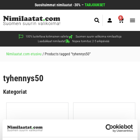
Suosituimmat nimilaatat -30% –
TARJOUKSET
0
Koir
Kiss
Muut
100% luotettava kotimainen valinta
Suomen suurin valikoima nimilaattoja
Laadukkaat nimilaatat
Nopea toimitus: 2-5 arkipäivää
Nimilaatat.com etusivu
/
Products tagged “tyhennys50”
tyhennys50
Kategoriat