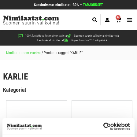
Suosituimmat nimilaatat -30% –
TARJOUKSET
0
Koir
Kiss
Muut
100% luotettava kotimainen valinta
Suomen suurin valikoima nimilaattoja
Laadukkaat nimilaatat
Nopea toimitus: 2-5 arkipäivää
Nimilaatat.com etusivu
/
Products tagged “KARLIE”
KARLIE
Kategoriat