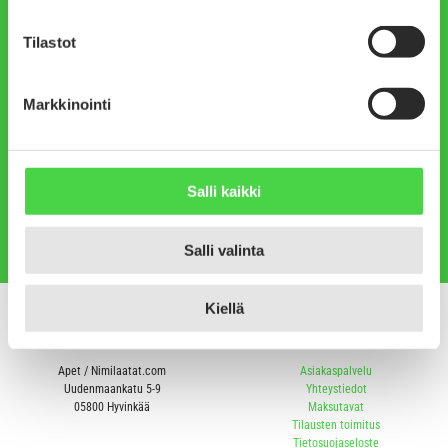
Taustayritys
Vuodesta 2011
Apet on perustettu 2001 ja
Yli 150 000 kaiverrettua
verkkokaupallemme on
Tilastot
laattaa
myönnetty avainlippumerkki
Markkinointi
Meille tärkeät asiat
Osoite ja y-tunnus
100% luottamus, laatu,
Salli kaikki
Uudenmaankatu 5-9,
toimitusnopeus ja joustava
Hyvinkää,
1709569-1
palvelu
Salli valinta
Kiellä
Apet / Nimilaatat.com
Asiakaspalvelu
Uudenmaankatu 5-9
Yhteystiedot
05800 Hyvinkää
Maksutavat
Tilausten toimitus
Tietosuojaseloste