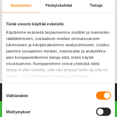
Suostumus
Yksityiskohdat
Tietoja
LED-TURVATUOTTEET
KAULAPANNAT JA HIHNAT
Tämä sivusto käyttää evästeitä
ALE -50%
Käytämme evästeitä tarjoamamme sisällön ja mainosten
räätälöimiseen, sosiaalisen median ominaisuuksien
tukemiseen ja kävijämäärämme analysoimiseen. Lisäksi
jaamme sosiaalisen median, mainosalan ja analytiikka-
alan kumppaneillemme tietoja siitä, miten käytät
sivustoamme. Kumppanimme voivat yhdistää näitä
tietoja muihin tietoihin, joita olet antanut heille tai joita on
KOIRAN KUPIT
MUUT TUOTTEET
kerätty, kun olet käyttänyt heidän palvelujaan.
Suostumuksen
NIMILAATAT.COM PÄHKINÄNKUORESSA
Välttämätön
valinta
Mieltymykset